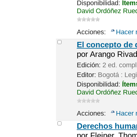
Disponibilidad:
Ítem
David Ordóñez Rued
Acciones:
Hacer 
El concepto de 
por
Arango Rivad
Edición:
2 ed. comp
Editor:
Bogotá : Leg
Disponibilidad:
Ítem
David Ordóñez Rued
Acciones:
Hacer 
Derechos huma
por
Fleiner, Tho