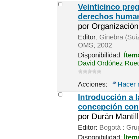
Veinticinco pre
derechos huma
por
Organización
Editor:
Ginebra (Suiz
OMS; 2002
Disponibilidad:
Ítem
David Ordóñez Rued
Acciones:
Hacer 
Introducción a l
concepción conv
por
Durán Mantill
Editor:
Bogotá : Gru
Disponibilidad:
Ítem