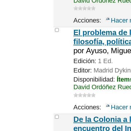
David Ordóñez Rueda
Acciones:
Hacer 
El problema de 
filosofía, políti
por
Ayuso, Migue
Edición:
1 Ed.
Editor:
Madrid Dyki
Disponibilidad:
Ítem
David Ordóñez Rued
Acciones:
Hacer 
De la Colonia a
encuentro del I