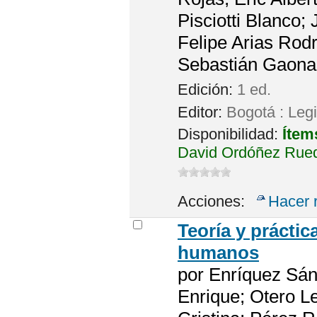
Pisciotti Blanco;
Felipe Arias Rod
Sebastián Gaona
Edición:
1 ed.
Editor:
Bogotá : Leg
Disponibilidad:
Ítem
David Ordóñez Rued
Acciones:
Hacer 
Teoría y práctic
humanos
por
Enríquez Sánc
Enrique; Otero L