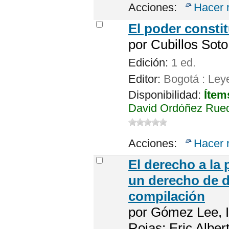
Acciones:
Hacer 
El poder constit
por
Cubillos Soto
Edición:
1 ed.
Editor:
Bogotá : Ley
Disponibilidad:
Ítem
David Ordóñez Rued
Acciones:
Hacer 
El derecho a la
un derecho de d
compilación
por
Gómez Lee, I
Rojas; Eric Alber