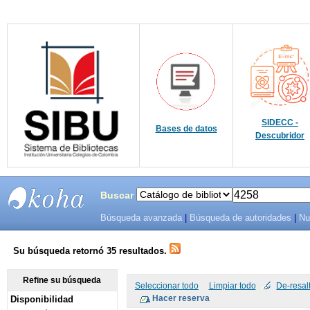
SIDECC -
Bases de datos
Descubridor
Buscar
Búsqueda avanzada
|
Búsqueda de autoridades
|
Nu
SIBU -
SISTEMAS
Su búsqueda retornó 35 resultados.
DE
Refine su búsqueda
Seleccionar todo
Limpiar todo
De-resal
Disponibilidad
BIBLIOTECAS