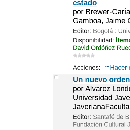
estado
por
Brewer-Caría
Gamboa, Jaime Or
Editor:
Bogotá : Uni
Disponibilidad:
Ítem
David Ordóñez Rued
Acciones:
Hacer 
Un nuevo orden 
por
Alvarez Londo
Universidad Javer
JaverianaFacultad
Editor:
Santafé de Bo
Fundación Cultural 