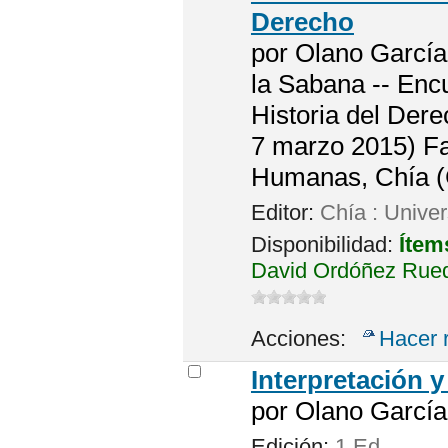
Derecho
por
Olano García,
la Sabana -- Encu
Historia del Der
7 marzo 2015) Fa
Humanas, Chía (
Editor:
Chía : Unive
Disponibilidad:
Ítem
David Ordóñez Rued
Acciones:
Hacer 
Interpretación 
por
Olano García
Edición:
1 Ed.