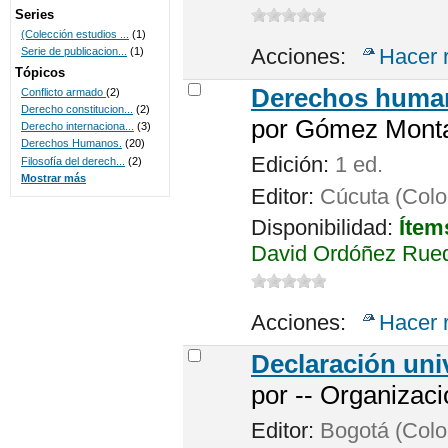
Series
(Colección estudios ...
(1)
Acciones:
Hacer 
Serie de publicacion...
(1)
Tópicos
Derechos human
Conflicto armado
(2)
Derecho constitucion...
(2)
por
Gómez Montañ
Derecho internaciona...
(3)
Derechos Humanos.
(20)
Edición:
1 ed.
Filosofía del derech...
(2)
Mostrar más
Editor:
Cúcuta (Colo
Disponibilidad:
Ítem
David Ordóñez Rued
Acciones:
Hacer 
Declaración un
por
-- Organizac
Editor:
Bogotá (Colo