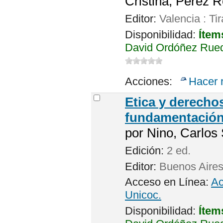
Cristina; Pérez R
Editor:
Valencia : T
Disponibilidad:
Ítem
David Ordóñez Rued
Acciones:
Hacer 
Etica y derech
fundamentació
por
Nino, Carlos 
Edición:
2 ed.
Editor:
Buenos Aires 
Acceso en Línea:
Ac
Unicoc.
Disponibilidad:
Ítem