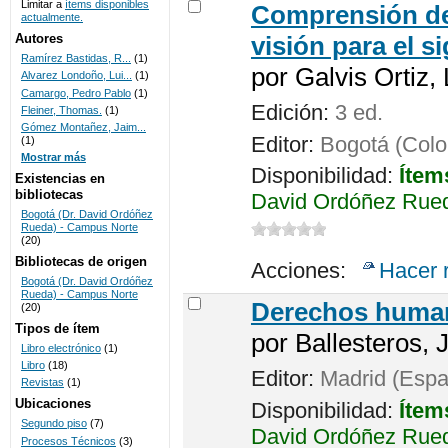
Limitar a
ítems disponibles
Comprensión de
actualmente.
UNICOC
Autores
visión para el si
Ramírez Bastidas, R...
(1)
por
Galvis Ortiz, 
Alvarez Londoño, Lui...
(1)
Camargo, Pedro Pablo
(1)
Edición:
3 ed.
Fleiner, Thomas.
(1)
Gómez Montañez, Jaim...
Editor:
Bogotá (Colo
(1)
Mostrar más
Disponibilidad:
Ítem
Existencias en
bibliotecas
David Ordóñez Rued
Bogotá (Dr. David Ordóñez
Rueda) - Campus Norte
(20)
Bibliotecas de origen
Acciones:
Hacer 
Bogotá (Dr. David Ordóñez
Rueda) - Campus Norte
Derechos huma
(20)
Tipos de ítem
por
Ballesteros, 
Libro electrónico
(1)
Libro
(18)
Editor:
Madrid (Espa
Revistas
(1)
Ubicaciones
Disponibilidad:
Ítem
Segundo piso
(7)
David Ordóñez Rueda
Procesos Técnicos
(3)