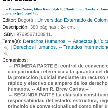
UNICOC
por
Brewer-Carías, Allan Randolph
;
Santofimio Gamboa, Jaim
Luciano
[prólogo]
.
Editor:
Bogotá :
Universidad Externado de Colom
Descripción:
380 páginas : 24 cm
.
ISBN:
9789587108941.
Tema(s):
Derechos Humanos. -- Aspectos jurídic
|
Derechos Humanos. -- Tratados internacion
Contenidos:
PRIMERA PARTE El control de convencio
con particular referencia a la garantía del 
la protección judicial mediante un recurso s
rápido y efectivo de amparo de los derecho
humanos. -- Allan R. Brew Carías --
SEGUNDA PARTE La cláusula constitucio
responsabilidad del estado: estructura, rég
principio de convencionalidad como pilar d