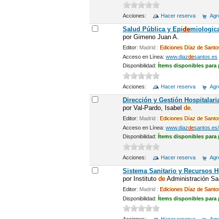
Acciones:
Hacer reserva
Agre
Salud Pública y Epi
de
miologic
por
Gimeno Juan A.
Editor:
Madrid :
Ediciones
Díaz
de
Santo
Acceso en Línea:
www.diaz
de
santos.es
Disponibilidad:
Ítems disponibles para
Acciones:
Hacer reserva
Agre
Dirección y Gestión Hospitalar
por
Val-Pardo, Isabel
de
.
Editor:
Madrid :
Ediciones
Díaz
de
Santo
Acceso en Línea:
www.diaz
de
santos.es/
Disponibilidad:
Ítems disponibles para
Acciones:
Hacer reserva
Agre
Sistema Sanitario y Recursos 
por
Instituto
de
Administración San
Editor:
Madrid :
Ediciones
Díaz
de
Santo
Disponibilidad:
Ítems disponibles para