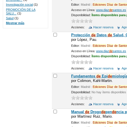
Editor:
Madrid :
Ediciones
Díaz
de
Santo
Investigación social
(1)
PROMOCIÓN DE LA
Acceso en Línea:
www.diaz
de
santos.es
SALU...
(1)
Disponibilidad:
Ítems disponibles para
Salud
(1)
Mostrar más
Acciones:
Hacer reserva
Agre
Protección
de
Datos
de
Salud, C
por
López, Pau.
Editor:
Madrid :
Ediciones
Díaz
de
Santo
Acceso en Línea:
www.diaz
de
santos.es
Disponibilidad:
Ítems disponibles para
Acciones:
Hacer reserva
Agre
Fundamentos
de
Epi
de
miologí
por
Colimon, Kahl-Martin.
Editor:
Madrid :
Ediciones
Díaz
de
Santo
Disponibilidad:
No hay ítems disponibles
Acciones:
Hacer reserva
Agre
Manual
de
Drogo
de
pen
de
ncia 
por
Martínez Ruiz, Mario.
Editor:
Madrid :
Ediciones
Díaz
de
Santo