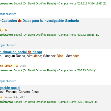
 préstamo:
Bogotá (Dr. David Ordóñez Rueda) - Campus Norte [025.613 M336 1999] (1).
gar al carrito
y Captación
de
Datos para la Investigación Sanitaria
s,
S.A
 préstamo:
Bogotá (Dr. David Ordóñez Rueda) - Campus Norte [610.72 Si381] (1).
gar al carrito
n situación social
de
riesgo
sa; Languín Rocha, Almu
de
na; Sánchez
Díaz
, Merce
de
s.
de
Santos,
S.A
.; 2000
 préstamo:
Bogotá (Dr. David Ordóñez Rueda) - Campus Norte [305.23 B444] (1).
gar al carrito
gación social
nz, Enrique; Cervera, José L.
de
Santos S. A.; 2001
 préstamo:
Bogotá (Dr. David Ordóñez Rueda) - Campus Norte [330.9 H557t] (1).