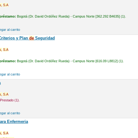
s,
S.A
 préstamo:
Bogotá (Dr. David Ordóñez Rueda) - Campus Norte [362.292 B4635] (1).
gar al carrito
riterios y Plan
de
Seguridad
s,
S.A
 préstamo:
Bogotá (Dr. David Ordóñez Rueda) - Campus Norte [616.09 L8812] (1).
gar al carrito
a
s,
S.A
Prestado (1).
gar al carrito
para Enfermeria
s,
S.A