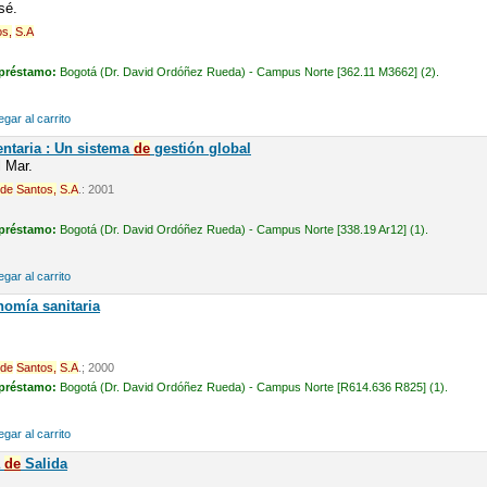
sé.
os,
S.A
 préstamo:
Bogotá (Dr. David Ordóñez Rueda) - Campus Norte [362.11 M3662] (2).
gar al carrito
entaria : Un sistema
de
gestión global
l Mar.
de
Santos,
S.A
.: 2001
 préstamo:
Bogotá (Dr. David Ordóñez Rueda) - Campus Norte [338.19 Ar12] (1).
gar al carrito
nomía sanitaria
de
Santos,
S.A
.; 2000
 préstamo:
Bogotá (Dr. David Ordóñez Rueda) - Campus Norte [R614.636 R825] (1).
gar al carrito
a
de
Salida