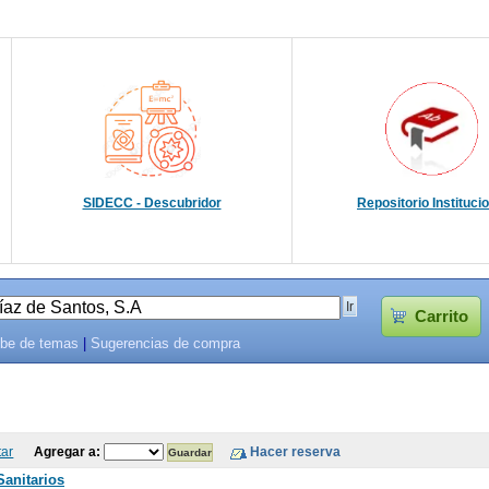
SIDECC - Descubridor
Repositorio Instituci
Carrito
be de temas
|
Sugerencias de compra
tar
Agregar a:
anitarios