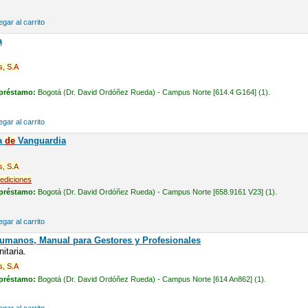
gar al carrito
a
s,
S.A
 préstamo:
Bogotá (Dr. David Ordóñez Rueda) - Campus Norte [614.4 G164] (1).
gar al carrito
ia
de
Vanguardia
s,
S.A
ediciones
 préstamo:
Bogotá (Dr. David Ordóñez Rueda) - Campus Norte [658.9161 V23] (1).
gar al carrito
Humanos, Manual para Gestores y Profesionales
itaria.
s,
S.A
 préstamo:
Bogotá (Dr. David Ordóñez Rueda) - Campus Norte [614 An862] (1).