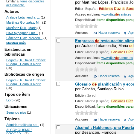
Limitar a
ítems disponibles
por
Martínez López, Francisco Jo
actualmente.
UNICOC
Editor:
España :
Ediciones
Díaz
de
Sant
Autores
Acceso en Línea:
www.diaz
de
santo.es
Araluce Letamendía, ...
(1)
Disponibilidad:
Ítems disponibles para
Martínez González, M...
(1)
Martínez Ruiz, Mario
(1)
Acciones:
Hacer reserva
Agre
Silva Ayçaguer, Luis...
(1)
Sánchez Díaz, Merced...
(1)
Empresas
de
restauración alim
Mostrar más
por
Araluce Letamendía, Maria
de
Existencias en
Editor:
Madrid (España):
Ediciones
Díaz
bibliotecas
Acceso en Línea:
www.diaz
de
santos.es
Bogotá (Dr. David Ordóñez
Disponibilidad:
Ítems disponibles para
Rueda) - Campus Norte
(20)
Bibliotecas de origen
Acciones:
Hacer reserva
Agre
Bogotá (Dr. David Ordóñez
Glosario
de
planificación y eco
Rueda) - Campus Norte
(20)
por
Cebrián, Santiago Rubio.
Tipos de ítem
Edición:
2a ed.
Libro
(20)
Editor:
Madrid (España):
Ediciones
Díaz
Ubicaciones
Disponibilidad:
Ítems disponibles para
Segundo piso
(1)
Tópicos
Acciones:
Hacer reserva
Agre
Administración de se...
(1)
Alcohol : Hablemos, una Puert
ALCOHOLISMO \
por
Besancon, Francois.
DROGAD...
(1)