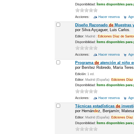
Disponibilidad:
Ítems disponibles para
Acciones:
Hacer reserva
Agre
Diseño Razonado
de
Muestras 
por
Silva Ayçaguer, Luis Carlos.
Editor:
Madrid :
Ediciones
Díaz
de
Santo
Disponibilidad:
Ítems disponibles para
Acciones:
Hacer reserva
Agre
Programa
de
atención al niño e
por
Benítez Robredo, María Tere
Edición:
1 ed.
Editor:
Madrid (España):
Ediciones
Díaz
Disponibilidad:
Ítems disponibles para
Acciones:
Hacer reserva
Agre
Técnicas estadísticas
de
investi
por
Hernán
de
z, Benjamín; Matesa
Editor:
Madrid (España):
Ediciones
Díaz
Disponibilidad:
Ítems disponibles para