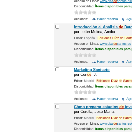
Acceso en Línea:
www.diaz
de
santos.es/
Disponibilidad:
Ítems disponibles para
Acciones:
Hacer reserva
Agre
Introducción al Análisis
de
Dato
por
Letón Molina, Amilio.
Editor:
España :
Ediciones
Díaz
de
Sant
Acceso en Línea:
www.diaz
de
santos.es
Disponibilidad:
Ítems disponibles para
Acciones:
Hacer reserva
Agre
Marketing Sanitario
por
Con
de
, J.
Editor:
Madrid :
Ediciones
Díaz
de
Santo
Disponibilidad:
Ítems disponibles para
Acciones:
Hacer reserva
Agre
Cómo preparar estudios
de
inve
por
Corella, José María.
Editor:
Madrid :
Ediciones
Díaz
de
Santo
Acceso en Línea:
www.diaz
de
santos.es/
Disponibilidad:
Ítems disponibles para