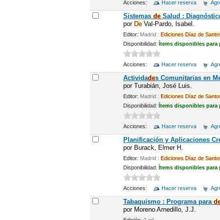
Acciones:
Hacer reserva
Agre
Sistemas
de
Salud : Diagnóstico
por
De
Val-Pardo, Isabel.
Editor:
Madrid :
Ediciones
Díaz
de
Santo
Disponibilidad:
Ítems disponibles para
Acciones:
Hacer reserva
Agre
Activida
de
s Comunitarias en M
por
Turabián, José Luis.
Editor:
Madrid :
Ediciones
Díaz
de
Santo
Disponibilidad:
Ítems disponibles para
Acciones:
Hacer reserva
Agre
Planificación y Aplicaciones Cr
por
Burack, Elmer H.
Editor:
Madrid :
Ediciones
Díaz
de
Santo
Disponibilidad:
Ítems disponibles para
Acciones:
Hacer reserva
Agre
Tabaquismo : Programa para
d
por
Moreno Arnedillo, J.J.