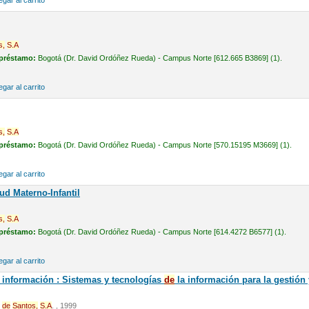
gar al carrito
s,
S.A
 préstamo:
Bogotá (Dr. David Ordóñez Rueda) - Campus Norte [612.665 B3869] (1).
gar al carrito
s,
S.A
 préstamo:
Bogotá (Dr. David Ordóñez Rueda) - Campus Norte [570.15195 M3669] (1).
gar al carrito
ud Materno-Infantil
s,
S.A
 préstamo:
Bogotá (Dr. David Ordóñez Rueda) - Campus Norte [614.4272 B6577] (1).
gar al carrito
 información : Sistemas y tecnologías
de
la información para la gestión
de
Santos,
S.A
. , 1999