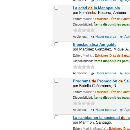
Acciones:
Hacer reserva
Agre
La edad
de
la Menopausia
por
Fernán
de
z Becerra, Antonio.
Editor:
Madrid :
Ediciones
Díaz
de
Santo
Disponibilidad:
Ítems disponibles para
Acciones:
Hacer reserva
Agre
Bioestadística Amigable
por
Martínez González, Miguel A.
Editor:
Madrid :
Ediciones
Díaz
de
Santo
Disponibilidad:
Ítems disponibles para
Acciones:
Hacer reserva
Agre
Programa
de
Promoción
de
Sal
por
Botella Cañamares, N.
Editor:
Madrid :
Ediciones
Díaz
de
Santo
Disponibilidad:
Ítems disponibles para
Acciones:
Hacer reserva
Agre
La sanidad en la sociedad
de
la
por
Marimón, Santiago.
Editor:
Madrid (España) :
Ediciones
Díaz