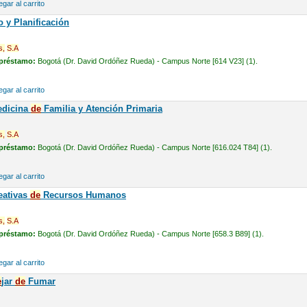
gar al carrito
 y Planificación
s,
S.A
 préstamo:
Bogotá (Dr. David Ordóñez Rueda) - Campus Norte [614 V23] (1).
gar al carrito
edicina
de
Familia y Atención Primaria
s,
S.A
 préstamo:
Bogotá (Dr. David Ordóñez Rueda) - Campus Norte [616.024 T84] (1).
gar al carrito
eativas
de
Recursos Humanos
s,
S.A
 préstamo:
Bogotá (Dr. David Ordóñez Rueda) - Campus Norte [658.3 B89] (1).
gar al carrito
e
jar
de
Fumar