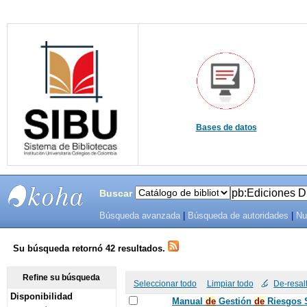
Bases de datos
Buscar
Búsqueda avanzada
|
Búsqueda de autoridades
|
Nu
SIBU -
SISTEMAS
Su búsqueda retornó 42 resultados.
DE
Refine su búsqueda
Seleccionar todo
Limpiar todo
De-resal
Disponibilidad
BIBLIOTECAS
Manual
de
Gestión
de
Riesgos S