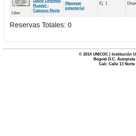
David Ordóñez
(
Navegar
Ej. 1
Disp
Rueda) -
estantería
)
Campus Norte
Libro
Reservas Totales: 0
© 2014 UNICOC | Institución U
Bogotá D.C. Autopista
Cali: Calle 13 Norte