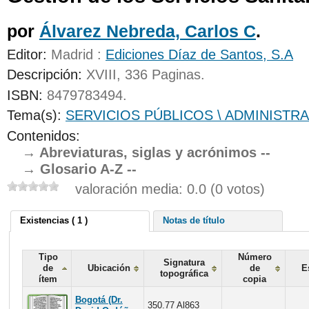
UNICOC
por
Álvarez Nebreda, Carlos C
.
Editor:
Madrid :
Ediciones Díaz de Santos, S.A
Descripción:
XVIII, 336 Paginas
.
ISBN:
8479783494.
Tema(s):
SERVICIOS PÚBLICOS \ ADMINISTRA
Contenidos:
Abreviaturas, siglas y acrónimos --
Glosario A-Z --
valoración media: 0.0 (0 votos)
Existencias ( 1 )
Notas de título
Tipo
Número
Signatura
de
Ubicación
de
E
topográfica
ítem
copia
Bogotá (Dr.
350.77 Al863