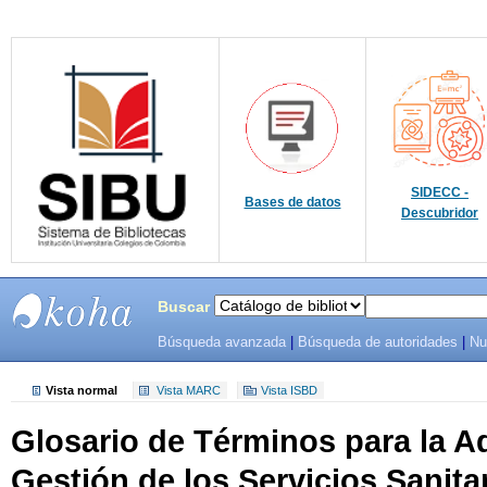
SIDECC -
Bases de datos
Descubridor
Buscar
Búsqueda avanzada
|
Búsqueda de autoridades
|
Nu
SIBU -
SISTEMAS
Vista normal
Vista MARC
Vista ISBD
Glosario de Términos para la A
DE
Gestión de los Servicios Sanita
BIBLIOTECAS