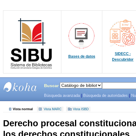
SIDECC -
Bases de datos
Descubridor
Buscar
Búsqueda avanzada
|
Búsqueda de autoridades
|
Nu
SIBU -
SISTEMAS
Vista normal
Vista MARC
Vista ISBD
Derecho procesal constituciona
DE
los derechos constitucionales.
BIBLIOTECAS