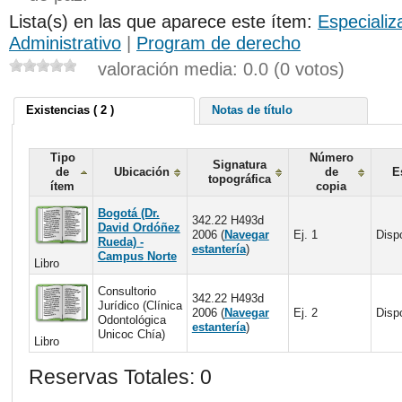
Lista(s) en las que aparece este ítem:
Especializ
Administrativo
|
Program de derecho
valoración media: 0.0 (0 votos)
Existencias ( 2 )
Notas de título
Tipo
Número
Signatura
de
Ubicación
de
E
topográfica
ítem
copia
Bogotá (Dr.
342.22 H493d
David Ordóñez
2006 (
Navegar
Ej. 1
Disp
Rueda) -
estantería
)
Campus Norte
Libro
Consultorio
342.22 H493d
Jurídico (Clínica
2006 (
Navegar
Ej. 2
Disp
Odontológica
estantería
)
Unicoc Chía)
Libro
Reservas Totales: 0