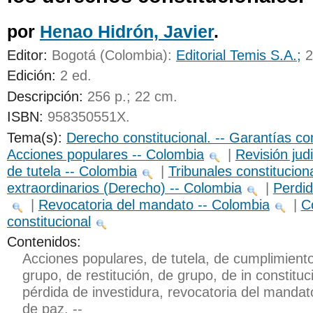
UNICOC
por
Henao Hidrón, Javier
.
Editor:
Bogotá (Colombia):
Editorial Temis S.A.;
2
Edición:
2 ed
.
Descripción:
256 p.; 22 cm
.
ISBN:
958350551X.
Tema(s):
Derecho constitucional. -- Garantías co
Acciones populares -- Colombia
|
Revisión jud
de tutela -- Colombia
|
Tribunales constitucion
extraordinarios (Derecho) -- Colombia
|
Perdid
|
Revocatoria del mandato -- Colombia
|
C
constitucional
Contenidos:
Acciones populares, de tutela, de cumplimient
grupo, de restitución, de grupo, de in constituc
pérdida de investidura, revocatoria del mandato
de paz. --