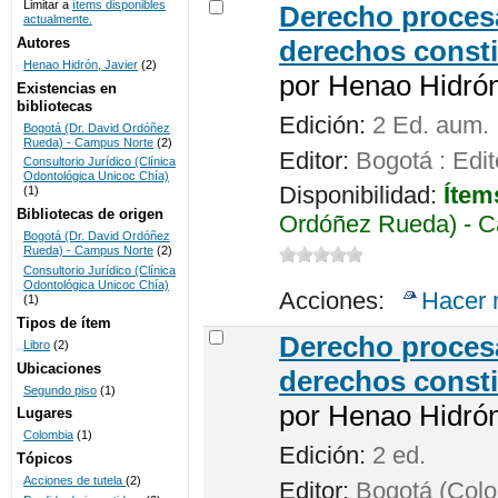
Limitar a
ítems disponibles
Derecho procesa
actualmente.
UNICOC
Autores
derechos consti
Henao Hidrón, Javier
(2)
por
Henao Hidrón,
Existencias en
bibliotecas
Edición:
2 Ed. aum.
Bogotá (Dr. David Ordóñez
Rueda) - Campus Norte
(2)
Editor:
Bogotá : Edit
Consultorio Jurídico (Clínica
Odontológica Unicoc Chía)
Disponibilidad:
Ítem
(1)
Bibliotecas de origen
Ordóñez Rueda) - C
Bogotá (Dr. David Ordóñez
Rueda) - Campus Norte
(2)
Consultorio Jurídico (Clínica
Odontológica Unicoc Chía)
Acciones:
Hacer 
(1)
Tipos de ítem
Derecho procesa
Libro
(2)
Ubicaciones
derechos consti
Segundo piso
(1)
por
Henao Hidrón,
Lugares
Colombia
(1)
Edición:
2 ed.
Tópicos
Acciones de tutela
(2)
Editor:
Bogotá (Colom