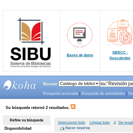
SIDECC -
Bases de datos
Descubridor
Buscar
Búsqueda avanzada
|
Búsqueda de autoridades
|
Nu
SIBU -
SISTEMAS
Su búsqueda retornó 2 resultados.
DE
Refine su búsqueda
Seleccionar todo
Limpiar todo
De-resal
Disponibilidad
BIBLIOTECAS