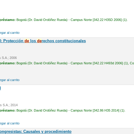
 préstamo:
Bogotá (Dr. David Ordóñez Rueda) - Campus Norte [342.22 H35D 2006] (1).
gar al carrito
l: Protección
de
los
de
rechos constitucionales
s S.A.; 2006
 préstamo:
Bogotá (Dr. David Ordóñez Rueda) - Campus Norte [342.22 H493d 2006] (1), Cons
gar al carrito
l
is S.A.; 2014
 préstamo:
Bogotá (Dr. David Ordóñez Rueda) - Campus Norte [342.86 H35 2014] (1).
gar al carrito
ongresistas: Causales y procedimiento