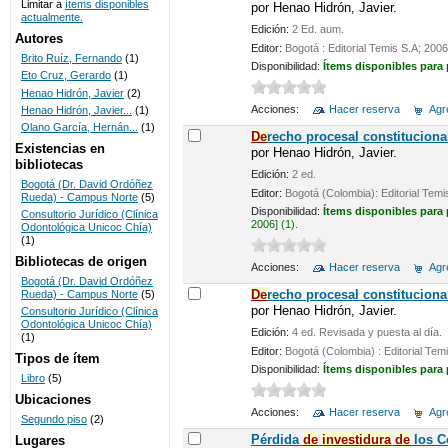
Limitar a
ítems disponibles
por
Henao Hidrón, Javier.
actualmente.
UNICOC
Edición:
2 Ed. aum.
Autores
Editor:
Bogotá : Editorial Temis S.A; 2006
Brito Ruíz, Fernando
(1)
Disponibilidad:
Ítems disponibles para
Eto Cruz, Gerardo
(1)
Henao Hidrón, Javier
(2)
Acciones:
Hacer reserva
Agre
Henao Hidrón, Javier...
(1)
Olano García, Hernán...
(1)
De
recho procesal constituciona
Existencias en
por
Henao Hidrón, Javier.
bibliotecas
Edición:
2 ed.
Bogotá (Dr. David Ordóñez
Editor:
Bogotá (Colombia): Editorial Temi
Rueda) - Campus Norte
(5)
Disponibilidad:
Ítems disponibles para
Consultorio Jurídico (Clínica
2006] (1).
Odontológica Unicoc Chía)
(1)
Bibliotecas de origen
Acciones:
Hacer reserva
Agre
Bogotá (Dr. David Ordóñez
De
recho procesal constituciona
Rueda) - Campus Norte
(5)
por
Henao Hidrón, Javier.
Consultorio Jurídico (Clínica
Odontológica Unicoc Chía)
Edición:
4 ed. Revisada y puesta al día.
(1)
Editor:
Bogotá (Colombia) : Editorial Tem
Tipos de ítem
Disponibilidad:
Ítems disponibles para
Libro
(5)
Ubicaciones
Acciones:
Hacer reserva
Agre
Segundo piso
(2)
Pérdida
de
investidura
de
los C
Lugares