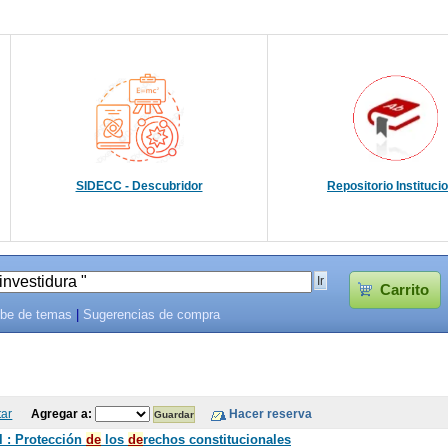
SIDECC - Descubridor
Repositorio Instituci
Carrito
be de temas
|
Sugerencias de compra
tar
Agregar a:
l : Protección
de
los
de
rechos constitucionales