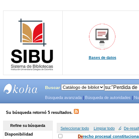
Bases de datos
Buscar
Búsqueda avanzada
|
Búsqueda de autoridades
|
Nu
SIBU -
SISTEMAS
Su búsqueda retornó 5 resultados.
DE
Refine su búsqueda
Seleccionar todo
Limpiar todo
De-resal
Disponibilidad
BIBLIOTECAS
De
recho procesal constituciona