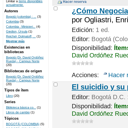
Limitar a
ítems disponibles
actualmente.
UNICOC
¿Cómo Negocia
Autores
Bogotá (colombia) : ...
(3)
por
Ogliastri, Enr
Colombia
(3)
Colombia : Ministeri...
(4)
Edición:
1 ed.
Giedion, Úrsula
(1)
Reichel- Dolmatoff, ...
(1)
Editor:
Bogotá (Colo
Mostrar más
Disponibilidad:
Ítem
Existencias en
bibliotecas
David Ordóñez Rueda
Bogotá (Dr. David Ordóñez
Rueda) - Campus Norte
(20)
Bibliotecas de origen
Acciones:
Hacer 
Bogotá (Dr. David Ordóñez
Rueda) - Campus Norte
(20)
El suicidio y su
Tipos de ítem
Editor:
Bogotá D.C. 
Libro
(20)
Series
Disponibilidad:
Ítem
Biblioteca básica co...
(1)
David Ordóñez Rued
Libros de cambio
(1)
Tópicos
BOGOTÁ (COLOMBIA)
(5)