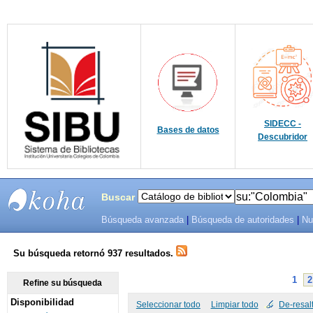
SIDECC -
Bases de datos
Descubridor
Buscar
Búsqueda avanzada
|
Búsqueda de autoridades
|
Nu
SIBU -
SISTEMAS
Su búsqueda retornó 937 resultados.
DE
1
2
Refine su búsqueda
Disponibilidad
BIBLIOTECAS
Seleccionar todo
Limpiar todo
De-resal