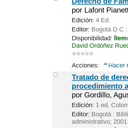
Derecho de Famil
por
Lafont Pianet
Edición:
4 Ed.
Editor:
Bogotá D.C : 
Disponibilidad:
Ítem
David Ordóñez Rueda
Acciones:
Hacer 
Tratado de dere
procedimiento a
por
Gordillo, Agus
Edición:
1 ed. Colo
Editor:
Bogotá : Bibl
administrativo; 2001