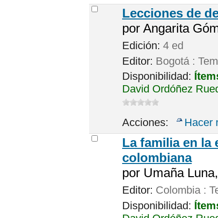
Lecciones de der
por
Angarita Góm
Edición:
4 ed
Editor:
Bogotá : Tem
Disponibilidad:
Ítem
David Ordóñez Rueda
Acciones:
Hacer 
La familia en la 
colombiana
por
Umaña Luna,
Editor:
Colombia : T
Disponibilidad:
Ítem