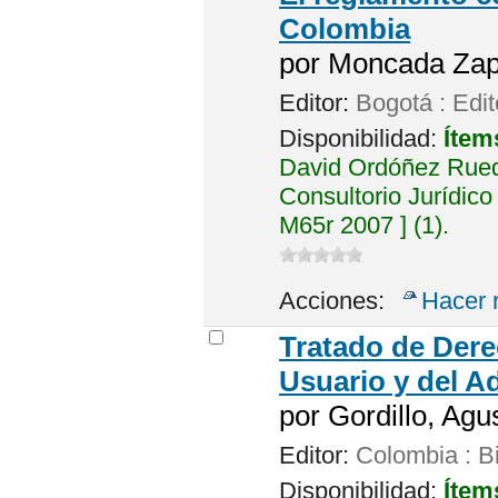
Colombia
por
Moncada Zapa
Editor:
Bogotá : Edit
Disponibilidad:
Ítem
David Ordóñez Rued
Consultorio Jurídico
M65r 2007 ] (1).
Acciones:
Hacer 
Tratado de Dere
Usuario y del A
por
Gordillo, Agus
Editor:
Colombia : Bi
Disponibilidad:
Ítem