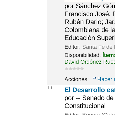
por
Sánchez Góme
Francisco José; 
Rubén Dario; Jara
Colombiana de l
Educación Super
Editor:
Santa Fe de 
Disponibilidad:
Ítem
David Ordóñez Rueda
Acciones:
Hacer 
El Desarrollo e
por
-- Senado de
Constitucional
Editor:
Bogotá (Colo