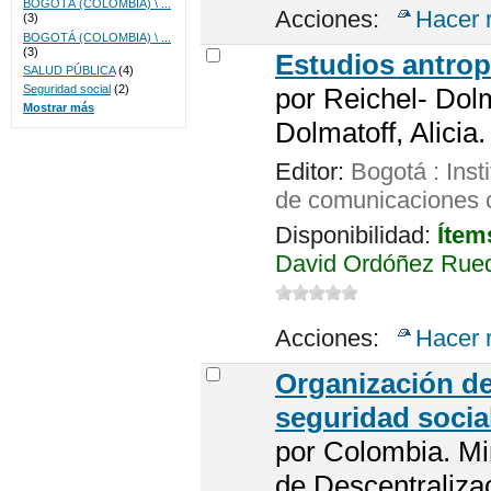
BOGOTÁ (COLOMBIA) \ ...
Acciones:
Hacer 
(3)
BOGOTÁ (COLOMBIA) \ ...
(3)
Estudios antro
SALUD PÚBLICA
(4)
Seguridad social
(2)
por
Reichel- Dol
Mostrar más
Dolmatoff, Alicia.
Editor:
Bogotá : Inst
de comunicaciones c
Disponibilidad:
Ítem
David Ordóñez Rued
Acciones:
Hacer 
Organización de 
seguridad socia
por
Colombia. Min
de Descentralizac