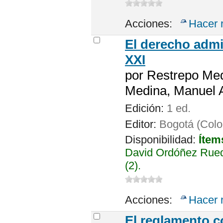
Acciones:
Hacer 
El derecho admin
XXI
por
Restrepo Med
Medina, Manuel A
Edición:
1 ed.
Editor:
Bogotá (Colom
Disponibilidad:
Ítem
David Ordóñez Rued
(2).
Acciones:
Hacer 
El reglamento c