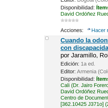
Disponibilidad:
Ítem
David Ordóñez Rued
Acciones:
Hacer 
Cuando la odont
con discapacid
por
Jaramillo, Ro
Edición:
1a ed.
Editor:
Armenia (Col
Disponibilidad:
Ítem
Cali (Dr. Jairo Fore
David Ordóñez Rued
Centro de Documenta
[362.10425 J371o] (