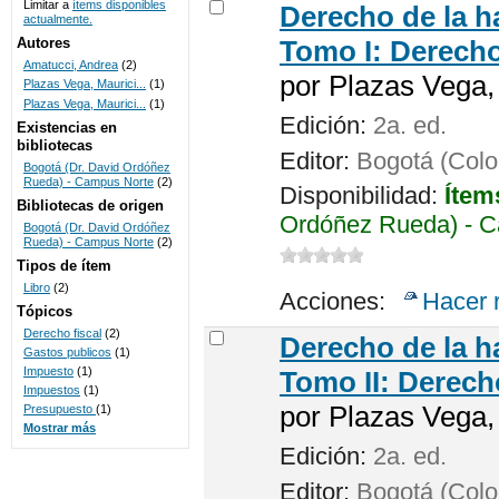
Limitar a
ítems disponibles
Derecho de la h
actualmente.
UNICOC
Autores
Tomo I: Derecho
Amatucci, Andrea
(2)
por
Plazas Vega, 
Plazas Vega, Maurici...
(1)
Plazas Vega, Maurici...
(1)
Edición:
2a. ed.
Existencias en
bibliotecas
Editor:
Bogotá (Colom
Bogotá (Dr. David Ordóñez
Rueda) - Campus Norte
(2)
Disponibilidad:
Ítem
Bibliotecas de origen
Ordóñez Rueda) - C
Bogotá (Dr. David Ordóñez
Rueda) - Campus Norte
(2)
Tipos de ítem
Libro
(2)
Acciones:
Hacer 
Tópicos
Derecho fiscal
(2)
Derecho de la h
Gastos publicos
(1)
Impuesto
(1)
Tomo II: Derecho
Impuestos
(1)
por
Plazas Vega, 
Presupuesto
(1)
Mostrar más
Edición:
2a. ed.
Editor:
Bogotá (Colom