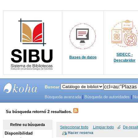
SIDECC -
Bases de datos
Descubridor
Buscar
Búsqueda avanzada
|
Búsqueda de autoridades
|
Nu
SIBU -
SISTEMAS
Su búsqueda retornó 2 resultados.
DE
Refine su búsqueda
Seleccionar todo
Limpiar todo
De-resal
Disponibilidad
BIBLIOTECAS