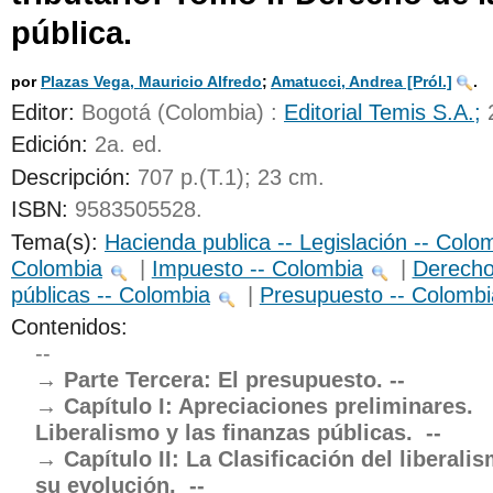
pública.
UNICOC
por
Plazas Vega, Mauricio Alfredo
;
Amatucci, Andrea
[Pról.]
.
Editor:
Bogotá (Colombia) :
Editorial Temis S.A.;
Edición:
2a. ed
.
Descripción:
707 p.(T.1); 23 cm
.
ISBN:
9583505528.
Tema(s):
Hacienda publica -- Legislación -- Colo
Colombia
|
Impuesto -- Colombia
|
Derecho 
públicas -- Colombia
|
Presupuesto -- Colombi
Contenidos:
--
Parte Tercera: El presupuesto. --
Capítulo I: Apreciaciones preliminares.
Liberalismo y las finanzas públicas.  --
Capítulo II: La Clasificación del liberal
su evolución.  --