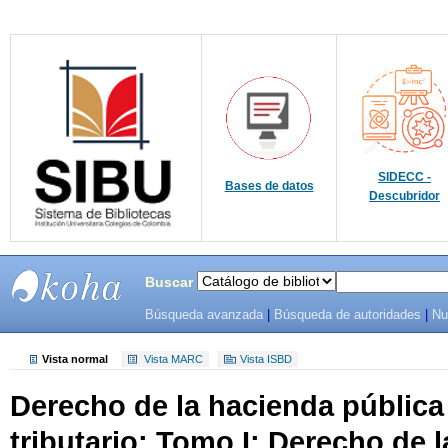
SIDECC -
Bases de datos
Descubridor
Buscar
Búsqueda avanzada
|
Búsqueda de autoridades
|
Nu
SIBU -
SISTEMAS
Vista normal
Vista MARC
Vista ISBD
Derecho de la hacienda pública
DE
tributario: Tomo I: Derecho de 
BIBLIOTECAS