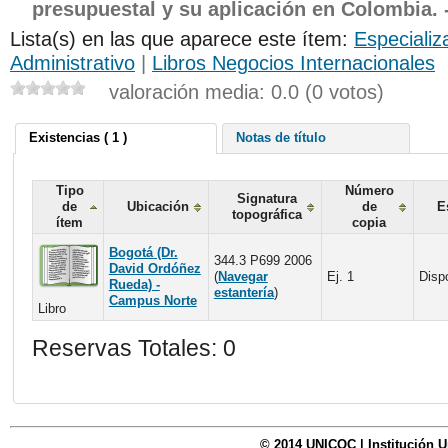
presupuestal y su aplicación en Colombia. 
Lista(s) en las que aparece este ítem:
Especializ
Administrativo
|
Libros Negocios Internacionales
valoración media: 0.0 (0 votos)
Existencias ( 1 )
Notas de título
Tipo
Número
Signatura
de
Ubicación
de
E
topográfica
ítem
copia
Bogotá (Dr.
344.3 P699 2006
David Ordóñez
(
Navegar
Ej. 1
Disp
Rueda) -
estantería
)
Campus Norte
Libro
Reservas Totales: 0
© 2014 UNICOC | Institución U