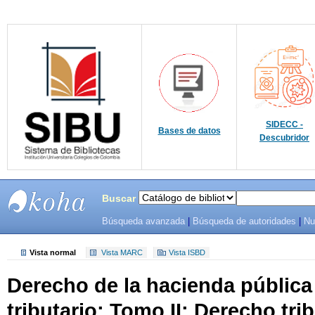
SIDECC -
Bases de datos
Descubridor
Buscar
Búsqueda avanzada
|
Búsqueda de autoridades
|
Nu
SIBU -
SISTEMAS
Vista normal
Vista MARC
Vista ISBD
Derecho de la hacienda pública
DE
tributario: Tomo II: Derecho trib
BIBLIOTECAS