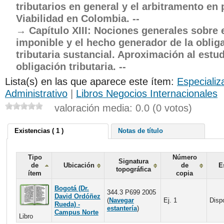
tributarios en general y el arbitramento en p
Viabilidad en Colombia. --
Capítulo XIII: Nociones generales sobre 
imponible y el hecho generador de la oblig
tributaria sustancial. Aproximación al estud
obligación tributaria. --
Lista(s) en las que aparece este ítem:
Especializ
Administrativo
|
Libros Negocios Internacionales
valoración media: 0.0 (0 votos)
Existencias ( 1 )
Notas de título
Tipo
Número
Signatura
de
Ubicación
de
E
topográfica
ítem
copia
Bogotá (Dr.
344.3 P699 2005
David Ordóñez
(
Navegar
Ej. 1
Disp
Rueda) -
estantería
)
Campus Norte
Libro