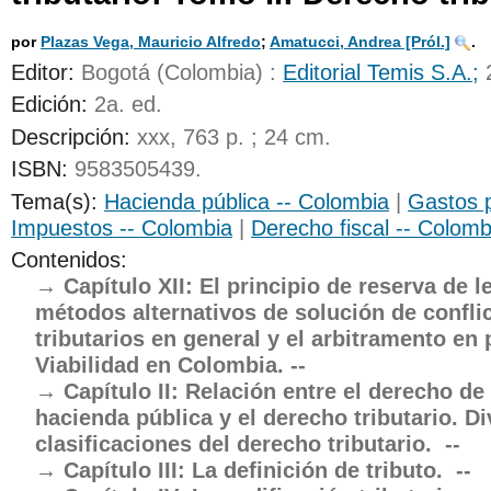
UNICOC
por
Plazas Vega, Mauricio Alfredo
;
Amatucci, Andrea
[Pról.]
.
Editor:
Bogotá (Colombia) :
Editorial Temis S.A.;
Edición:
2a. ed
.
Descripción:
xxx, 763 p. ; 24 cm
.
ISBN:
9583505439.
Tema(s):
Hacienda pública -- Colombia
|
Gastos p
Impuestos -- Colombia
|
Derecho fiscal -- Colomb
Contenidos:
Capítulo XII: El principio de reserva de l
métodos alternativos de solución de confli
tributarios en general y el arbitramento en p
Viabilidad en Colombia. --
Capítulo II: Relación entre el derecho de 
hacienda pública y el derecho tributario. D
clasificaciones del derecho tributario.  --
Capítulo III: La definición de tributo.  --