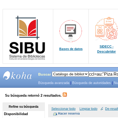
SIDECC -
Bases de datos
Descubridor
Buscar
Búsqueda avanzada
|
Búsqueda de autoridades
|
Nu
SIBU -
SISTEMAS
Su búsqueda retornó 2 resultados.
DE
Refine su búsqueda
Seleccionar todo
Limpiar todo
De-resal
Disponibilidad
BIBLIOTECAS