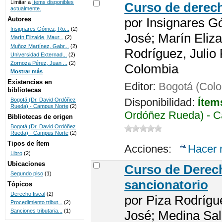
Limitar a
ítems disponibles
Curso de derech
actualmente.
UNICOC
Autores
por
Insignares G
Insignares Gómez, Ro...
(2)
José; Marín Eliza
Marín Elizalde, Maur...
(2)
Muñoz Martínez, Gabr...
(2)
Rodríguez, Julio
Universidad Externad...
(2)
Zornoza Pérez, Juan ...
(2)
Colombia
Mostrar más
Existencias en
Editor:
Bogotá (Colo
bibliotecas
Disponibilidad:
Ítem
Bogotá (Dr. David Ordóñez
Rueda) - Campus Norte
(2)
Ordóñez Rueda) - C
Bibliotecas de origen
Bogotá (Dr. David Ordóñez
Rueda) - Campus Norte
(2)
Tipos de ítem
Acciones:
Hacer 
Libro
(2)
Ubicaciones
Curso de Derech
Segundo piso
(1)
sancionatorio
Tópicos
Derecho fiscal
(2)
por
Piza Rodrígu
Procedimiento tribut...
(2)
Sanciones tributaria...
(1)
José; Medina Sal