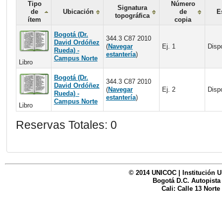
Tipo
Número
Signatura
de
Ubicación
de
E
topográfica
ítem
copia
Bogotá (Dr.
344.3 C87 2010
David Ordóñez
(
Navegar
Ej. 1
Disp
Rueda) -
estantería
)
Campus Norte
Libro
Bogotá (Dr.
344.3 C87 2010
David Ordóñez
(
Navegar
Ej. 2
Disp
Rueda) -
estantería
)
Campus Norte
Libro
Reservas Totales: 0
© 2014 UNICOC | Institución U
Bogotá D.C. Autopista
Cali: Calle 13 Norte