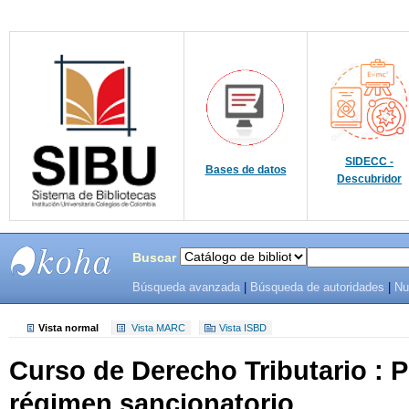
SIDECC -
Bases de datos
Descubridor
Buscar
Búsqueda avanzada
|
Búsqueda de autoridades
|
Nu
SIBU -
SISTEMAS
Vista normal
Vista MARC
Vista ISBD
Curso de Derecho Tributario : 
DE
régimen sancionatorio.
BIBLIOTECAS