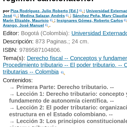
UNICOC
por
Piza Rodríguez, Julio Roberto
[Ed.]
;
Universidad Externa
José
;
Medina Salazar, Andrés
;
Sánchez Peña, Mary Claudi
Marín Elizalde, Mauricio
;
Insignares Gómez, Roberto Carlos
Arango, José Manuel
.
Editor:
Bogotá (Colombia):
Universidad Externad
Descripción:
873 Paginas.; 24 cm
.
ISBN:
9789587104806.
Tema(s):
Derecho fiscal -- Conceptos y fundamen
Procedimiento tributario -- El poder tributario. --
tributarias -- Colombia
Contenidos:
Primera Parte: Derecho tributario. --
Lección 1: Derecho tributario: concepto 
fundamento de autonomía científica. --
Lección 2: El poder tributario: organizac
estructura en el Estado colombiano. --
Lección 3: Los principios constitucional