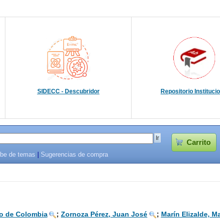
SIDECC - Descubridor
Repositorio Instituci
Carrito
be de temas
|
Sugerencias de compra
o de Colombia
;
Zornoza Pérez, Juan José
;
Marín Elizalde, M