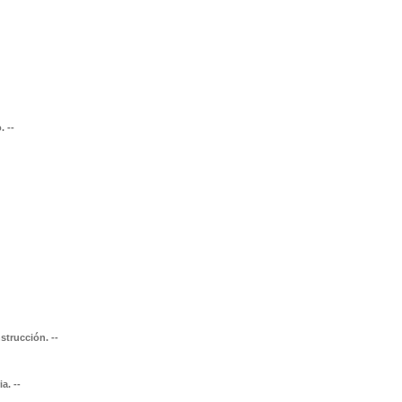
. --
strucción. --
a. --