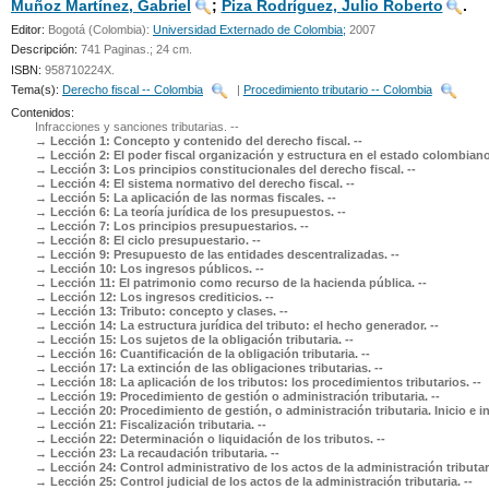
Muñoz Martínez, Gabriel
;
Piza Rodríguez, Julio Roberto
.
UNICOC
Editor:
Bogotá (Colombia):
Universidad Externado de Colombia;
2007
Descripción:
741 Paginas.; 24 cm
.
ISBN:
958710224X.
Tema(s):
Derecho fiscal -- Colombia
|
Procedimiento tributario -- Colombia
Contenidos:
Infracciones y sanciones tributarias. --
Lección 1: Concepto y contenido del derecho fiscal. --
Lección 2: El poder fiscal organización y estructura en el estado colombiano
Lección 3: Los principios constitucionales del derecho fiscal. --
Lección 4: El sistema normativo del derecho fiscal. --
Lección 5: La aplicación de las normas fiscales. --
Lección 6: La teoría jurídica de los presupuestos. --
Lección 7: Los principios presupuestarios. --
Lección 8: El ciclo presupuestario. --
Lección 9: Presupuesto de las entidades descentralizadas. --
Lección 10: Los ingresos públicos. --
Lección 11: El patrimonio como recurso de la hacienda pública. --
Lección 12: Los ingresos crediticios. --
Lección 13: Tributo: concepto y clases. --
Lección 14: La estructura jurídica del tributo: el hecho generador. --
Lección 15: Los sujetos de la obligación tributaria. --
Lección 16: Cuantificación de la obligación tributaria. --
Lección 17: La extinción de las obligaciones tributarias. --
Lección 18: La aplicación de los tributos: los procedimientos tributarios. --
Lección 19: Procedimiento de gestión o administración tributaria. --
Lección 20: Procedimiento de gestión, o administración tributaria. Inicio e in
Lección 21: Fiscalización tributaria. --
Lección 22: Determinación o liquidación de los tributos. --
Lección 23: La recaudación tributaria. --
Lección 24: Control administrativo de los actos de la administración tributari
Lección 25: Control judicial de los actos de la administración tributaria. --