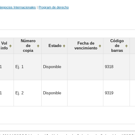
Negocios Internacionales
|
Program de derecho
Número
Código
Vol
Fecha de
de
Estado
de
info
vencimiento
copia
barras
 1
Ej. 1
Disponible
9318
 1
Ej. 2
Disponible
9319