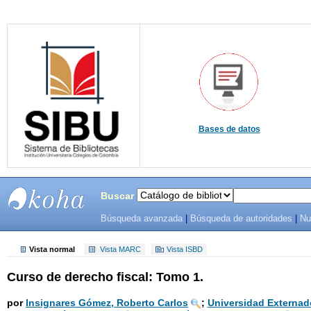
Bases de datos
Buscar
Búsqueda avanzada
|
Búsqueda de autoridades
|
Nu
SIBU -
SISTEMAS
Vista normal
Vista MARC
Vista ISBD
Curso de derecho fiscal: Tomo 1.
DE
BIBLIOTECAS
por
Insignares Gómez, Roberto Carlos
;
Universidad Externad