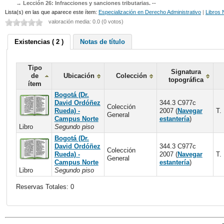
Lección 26: Infracciones y sanciones tributarias. --
Lista(s) en las que aparece este ítem:
Especialización en Derecho Administrativo
|
Libros 
valoración media: 0.0 (0 votos)
Existencias ( 2 )
Notas de título
Tipo
Signatura
de
Ubicación
Colección
topográfica
ítem
Bogotá (Dr.
David Ordóñez
344.3 C977c
Colección
Rueda) -
2007 (
Navegar
T.
General
Campus Norte
estantería
)
Libro
Segundo piso
Bogotá (Dr.
David Ordóñez
344.3 C977c
Colección
Rueda) -
2007 (
Navegar
T.
General
Campus Norte
estantería
)
Libro
Segundo piso
Reservas Totales: 0