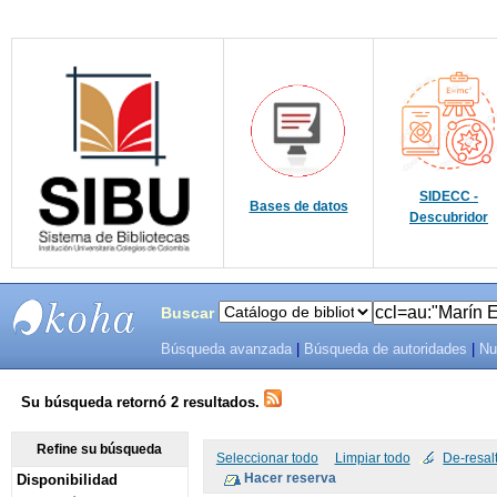
SIDECC -
Bases de datos
Descubridor
Buscar
Búsqueda avanzada
|
Búsqueda de autoridades
|
Nu
SIBU -
SISTEMAS
Su búsqueda retornó 2 resultados.
DE
Refine su búsqueda
Seleccionar todo
Limpiar todo
De-resal
Disponibilidad
BIBLIOTECAS