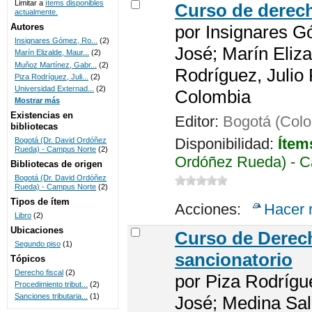
Limitar a
ítems disponibles
Curso de derech
actualmente.
UNICOC
Autores
por
Insignares G
Insignares Gómez, Ro...
(2)
José; Marín Eliza
Marín Elizalde, Maur...
(2)
Muñoz Martínez, Gabr...
(2)
Rodríguez, Julio
Piza Rodríguez, Juli...
(2)
Universidad Externad...
(2)
Colombia
Mostrar más
Existencias en
Editor:
Bogotá (Colo
bibliotecas
Disponibilidad:
Ítem
Bogotá (Dr. David Ordóñez
Rueda) - Campus Norte
(2)
Ordóñez Rueda) - C
Bibliotecas de origen
Bogotá (Dr. David Ordóñez
Rueda) - Campus Norte
(2)
Tipos de ítem
Acciones:
Hacer 
Libro
(2)
Ubicaciones
Curso de Derech
Segundo piso
(1)
sancionatorio
Tópicos
Derecho fiscal
(2)
por
Piza Rodrígu
Procedimiento tribut...
(2)
Sanciones tributaria...
(1)
José; Medina Sal