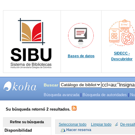
SIDECC -
Bases de datos
Descubridor
Buscar
Búsqueda avanzada
|
Búsqueda de autoridades
|
Nu
SIBU -
SISTEMAS
Su búsqueda retornó 2 resultados.
DE
Refine su búsqueda
Seleccionar todo
Limpiar todo
De-resal
Disponibilidad
BIBLIOTECAS