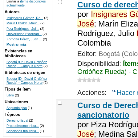
Limitar a
ítems disponibles
Curso de derech
actualmente.
UNICOC
Autores
por
Insignares
G
Insignares Gómez, Ro...
(2)
José
; Marín Eliz
Marín Elizalde, Maur...
(2)
Piza Rodríguez, Juli...
(2)
Rodríguez, Julio
Universidad Externad...
(2)
Zornoza Pérez, Juan ...
(2)
Colombia
Mostrar más
Existencias en
Editor:
Bogotá (Colo
bibliotecas
Disponibilidad:
Ítem
Bogotá (Dr. David Ordóñez
Rueda) - Campus Norte
(2)
Ordóñez Rueda) - C
Bibliotecas de origen
Bogotá (Dr. David Ordóñez
Rueda) - Campus Norte
(2)
Tipos de ítem
Acciones:
Hacer 
Libro
(2)
Ubicaciones
Curso de Derech
Segundo piso
(1)
sancionatorio
Tópicos
Derecho fiscal
(2)
por
Piza Rodrígu
Procedimiento tribut...
(2)
Sanciones tributaria...
(1)
José
; Medina Sa