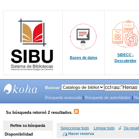
SIDECC -
Bases de datos
Descubridor
Buscar
Búsqueda avanzada
|
Búsqueda de autoridades
|
Nu
SIBU -
SISTEMAS
Su búsqueda retornó 2 resultados.
DE
Refine su búsqueda
Seleccionar todo
Limpiar todo
De-resal
Disponibilidad
BIBLIOTECAS