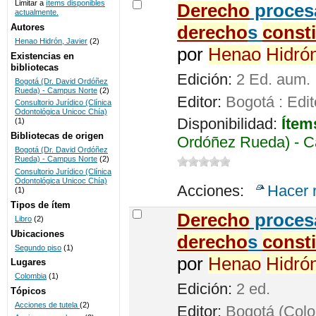
Limitar a
ítems disponibles
Derecho
procesa
actualmente.
UNICOC
Autores
derecho
s
const
Henao Hidrón, Javier
(2)
por
Henao
Hidró
Existencias en
bibliotecas
Edición:
2 Ed. aum.
Bogotá (Dr. David Ordóñez
Rueda) - Campus Norte
(2)
Editor:
Bogotá : Edit
Consultorio Jurídico (Clínica
Odontológica Unicoc Chía)
Disponibilidad:
Ítem
(1)
Bibliotecas de origen
Ordóñez Rueda) - C
Bogotá (Dr. David Ordóñez
Rueda) - Campus Norte
(2)
Consultorio Jurídico (Clínica
Odontológica Unicoc Chía)
Acciones:
Hacer 
(1)
Tipos de ítem
Derecho
procesa
Libro
(2)
Ubicaciones
derecho
s
const
Segundo piso
(1)
por
Henao
Hidró
Lugares
Colombia
(1)
Edición:
2 ed.
Tópicos
Acciones de tutela
(2)
Editor:
Bogotá (Colom