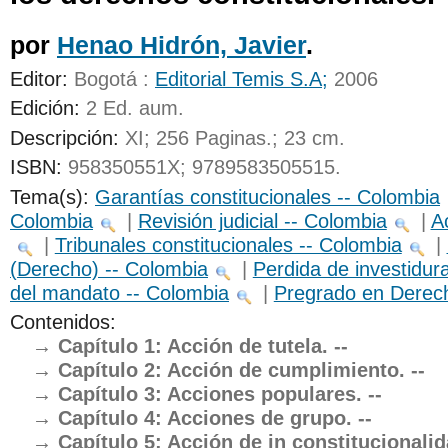
UNICOC
por
Henao Hidrón, Javier
.
Editor:
Bogotá :
Editorial Temis S.A;
2006
Edición:
2 Ed. aum
.
Descripción:
XI; 256 Paginas.; 23 cm
.
ISBN:
958350551X;
9789583505515.
Tema(s):
Garantías constitucionales -- Colombia
Colombia
|
Revisión judicial -- Colombia
|
A
|
Tribunales constitucionales -- Colombia
|
(Derecho) -- Colombia
|
Perdida de investidur
del mandato -- Colombia
|
Pregrado en Derec
Contenidos:
Capítulo 1: Acción de tutela. --
Capítulo 2: Acción de cumplimiento. --
Capítulo 3: Acciones populares. --
Capítulo 4: Acciones de grupo. --
Capítulo 5: Acción de in constitucionalid