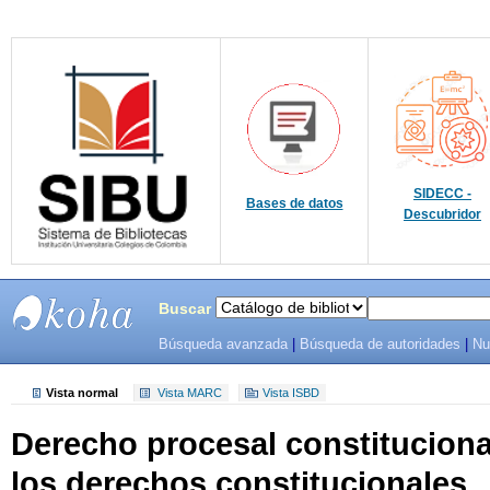
SIDECC -
Bases de datos
Descubridor
Buscar
Búsqueda avanzada
|
Búsqueda de autoridades
|
Nu
SIBU -
SISTEMAS
Vista normal
Vista MARC
Vista ISBD
Derecho procesal constituciona
DE
los derechos constitucionales.
BIBLIOTECAS