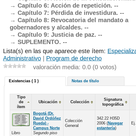
Capítulo 6: Acción de repetición. --
Capítulo 7: Pérdida de investidura. --
Capítulo 8: Revocatoria del mandato a
gobernadores y alcaldes. --
Capítulo 9: Justicia de paz. --
SUPLEMENTO. --
Lista(s) en las que aparece este ítem:
Especializ
Administrativo
|
Program de derecho
valoración media: 0.0 (0 votos)
Existencias ( 1 )
Notas de título
Tipo
Signatura
de
Ubicación
Colección
topográfica
ítem
Bogotá (Dr.
David Ordóñez
342.22 H35D
Colección
Rueda) -
2006 (
Navegar
Ej.
General
Campus Norte
estantería
)
Libro
Segundo piso