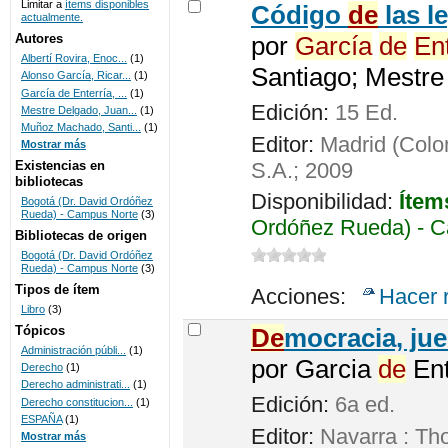
Limitar a
ítems disponibles
Código
de
las l
actualmente.
UNICOC
Autores
por
García
de
Ent
Albertí Rovira, Enoc...
(1)
Santiago; Mestr
Alonso García, Ricar...
(1)
García de Enterría, ...
(1)
Edición:
15 Ed.
Mestre Delgado, Juan...
(1)
Muñoz Machado, Santi...
(1)
Editor:
Madrid (Colo
Mostrar más
S.A.; 2009
Existencias en
bibliotecas
Disponibilidad:
Ítem
Bogotá (Dr. David Ordóñez
Rueda) - Campus Norte
(3)
Ordóñez Rueda) - C
Bibliotecas de origen
Bogotá (Dr. David Ordóñez
Rueda) - Campus Norte
(3)
Tipos de ítem
Acciones:
Hacer 
Libro
(3)
Tópicos
De
mocracia, jue
Administración públi...
(1)
por
Garcia
de
Ent
Derecho
(1)
Derecho administrati...
(1)
Edición:
6a ed.
Derecho constitucion...
(1)
ESPAÑA
(1)
Editor:
Navarra : Th
Mostrar más