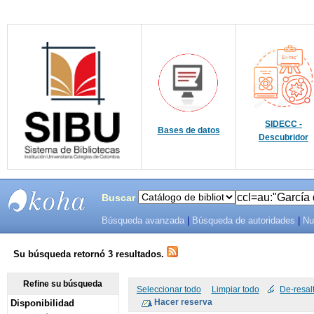
SIDECC -
Bases de datos
Descubridor
Buscar
Búsqueda avanzada
|
Búsqueda de autoridades
|
Nu
SIBU -
SISTEMAS
Su búsqueda retornó 3 resultados.
DE
Refine su búsqueda
Seleccionar todo
Limpiar todo
De-resal
Disponibilidad
BIBLIOTECAS