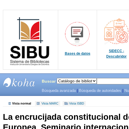
SIDECC -
Bases de datos
Descubridor
Buscar
Búsqueda avanzada
|
Búsqueda de autoridades
|
Nu
SIBU -
SISTEMAS
Vista normal
Vista MARC
Vista ISBD
La encrucijada constitucional d
DE
Europea. Seminario internacion
BIBLIOTECAS