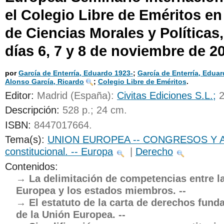
el Colegio Libre de Eméritos e
UNICOC
de Ciencias Morales y Políticas,
días 6, 7 y 8 de noviembre de 2
por
García de Enterría, Eduardo 1923-
;
García de Enterría, Eduar
Alonso García, Ricardo
;
Colegio Libre de Eméritos
.
Editor:
Madrid (España):
Civitas Ediciones S.L.;
Descripción:
528 p.; 24 cm
.
ISBN:
8447017664.
Tema(s):
UNION EUROPEA -- CONGRESOS Y
constitucional. -- Europa
|
Derecho
Contenidos:
La delimitación de competencias entre l
Europea y los estados miembros. --
El estatuto de la carta de derechos fun
de la Unión Europea. --