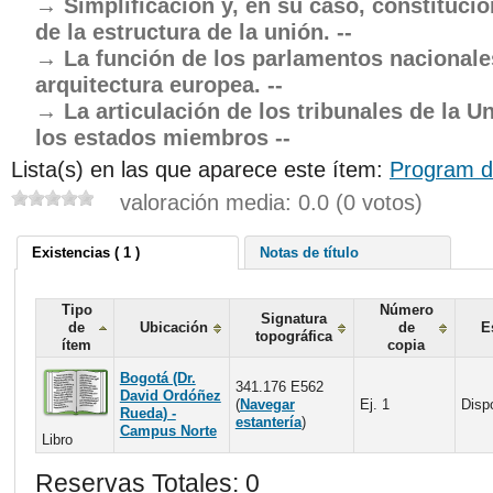
Simplificación y, en su caso, constitucio
de la estructura de la unión. --
La función de los parlamentos nacionale
arquitectura europea. --
La articulación de los tribunales de la U
los estados miembros --
Lista(s) en las que aparece este ítem:
Program d
valoración media: 0.0 (0 votos)
Existencias ( 1 )
Notas de título
Tipo
Número
Signatura
de
Ubicación
de
E
topográfica
ítem
copia
Bogotá (Dr.
341.176 E562
David Ordóñez
(
Navegar
Ej. 1
Disp
Rueda) -
estantería
)
Campus Norte
Libro
Reservas Totales: 0