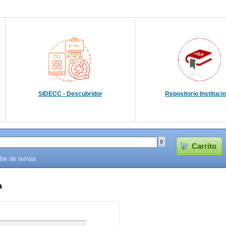
SIDECC - Descubridor
Repositorio Instituci
Carrito
be de temas
a