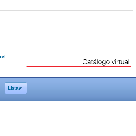
onal
Listas