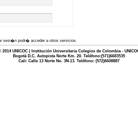
iar sesi�n podr� acceder a otros servicios.
© 2014 UNICOC | Institución Universitaria Colegios de Colombia - UNICO
Bogotá D.C. Autopista Norte Km. 20. Teléfono:(571)6683535
Cali: Calle 13 Norte No. 3N-13. Teléfono: (572)6608887