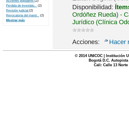
Acciones populares
(2)
Disponibilidad:
Ítem
Perdida de investidu...
(2)
Revisión judicial
(2)
Ordóñez Rueda) - Ca
Revocatoria del mand...
(2)
Jurídico (Clínica Od
Mostrar más
Acciones:
Hacer 
© 2014 UNICOC | Institución U
Bogotá D.C. Autopista
Cali: Calle 13 Norte