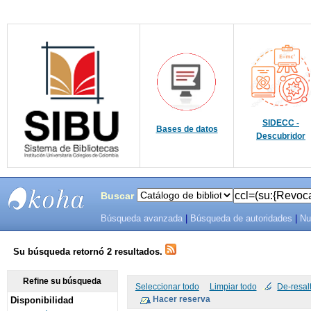
SIDECC -
Bases de datos
Descubridor
Buscar
Búsqueda avanzada
|
Búsqueda de autoridades
|
Nu
SIBU -
SISTEMAS
Su búsqueda retornó 2 resultados.
DE
Refine su búsqueda
Seleccionar todo
Limpiar todo
De-resal
Disponibilidad
BIBLIOTECAS