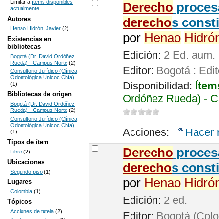
Limitar a
ítems disponibles
Derecho
procesa
actualmente.
UNICOC
Autores
derecho
s const
Henao Hidrón, Javier
(2)
por
Henao
Hidró
Existencias en
bibliotecas
Edición:
2 Ed. aum.
Bogotá (Dr. David Ordóñez
Rueda) - Campus Norte
(2)
Editor:
Bogotá : Edit
Consultorio Jurídico (Clínica
Odontológica Unicoc Chía)
Disponibilidad:
Ítem
(1)
Bibliotecas de origen
Ordóñez Rueda) - C
Bogotá (Dr. David Ordóñez
Rueda) - Campus Norte
(2)
Consultorio Jurídico (Clínica
Odontológica Unicoc Chía)
Acciones:
Hacer 
(1)
Tipos de ítem
Derecho
procesa
Libro
(2)
Ubicaciones
derecho
s const
Segundo piso
(1)
por
Henao
Hidró
Lugares
Colombia
(1)
Edición:
2 ed.
Tópicos
Acciones de tutela
(2)
Editor:
Bogotá (Colom