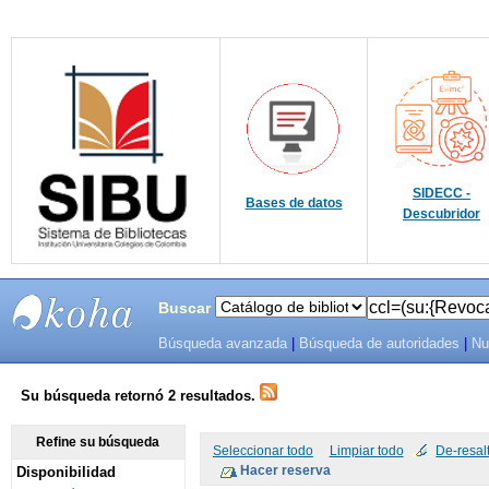
SIDECC -
Bases de datos
Descubridor
Buscar
Búsqueda avanzada
|
Búsqueda de autoridades
|
Nu
SIBU -
SISTEMAS
Su búsqueda retornó 2 resultados.
DE
Refine su búsqueda
Seleccionar todo
Limpiar todo
De-resal
Disponibilidad
BIBLIOTECAS