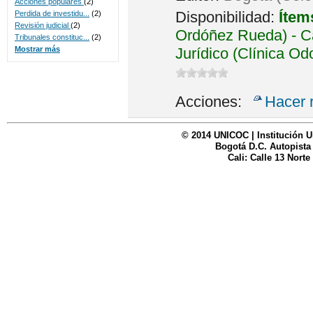
Acciones populares
(2)
Disponibilidad:
Ítem
Perdida de investidu...
(2)
Revisión judicial
(2)
Ordóñez Rueda) - Ca
Tribunales constituc...
(2)
Jurídico (Clínica Od
Mostrar más
Acciones:
Hacer 
© 2014 UNICOC | Institución U
Bogotá D.C. Autopista
Cali: Calle 13 Norte