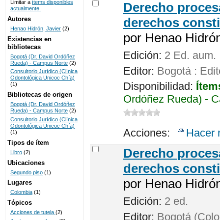
Limitar a
ítems disponibles
Derecho procesa
actualmente.
UNICOC
Autores
derechos consti
Henao Hidrón, Javier
(2)
por
Henao Hidrón,
Existencias en
bibliotecas
Edición:
2 Ed. aum.
Bogotá (Dr. David Ordóñez
Rueda) - Campus Norte
(2)
Editor:
Bogotá : Edit
Consultorio Jurídico (Clínica
Odontológica Unicoc Chía)
Disponibilidad:
Ítem
(1)
Bibliotecas de origen
Ordóñez Rueda) - C
Bogotá (Dr. David Ordóñez
Rueda) - Campus Norte
(2)
Consultorio Jurídico (Clínica
Odontológica Unicoc Chía)
Acciones:
Hacer 
(1)
Tipos de ítem
Derecho procesa
Libro
(2)
Ubicaciones
derechos consti
Segundo piso
(1)
por
Henao Hidrón,
Lugares
Colombia
(1)
Edición:
2 ed.
Tópicos
Acciones de tutela
(2)
Editor:
Bogotá (Colom