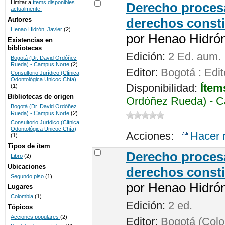
Limitar a
ítems disponibles
Derecho procesa
actualmente.
UNICOC
Autores
derechos consti
Henao Hidrón, Javier
(2)
por
Henao Hidrón,
Existencias en
bibliotecas
Edición:
2 Ed. aum.
Bogotá (Dr. David Ordóñez
Rueda) - Campus Norte
(2)
Editor:
Bogotá : Edit
Consultorio Jurídico (Clínica
Odontológica Unicoc Chía)
Disponibilidad:
Ítem
(1)
Bibliotecas de origen
Ordóñez Rueda) - C
Bogotá (Dr. David Ordóñez
Rueda) - Campus Norte
(2)
Consultorio Jurídico (Clínica
Odontológica Unicoc Chía)
Acciones:
Hacer 
(1)
Tipos de ítem
Derecho procesa
Libro
(2)
Ubicaciones
derechos consti
Segundo piso
(1)
por
Henao Hidrón,
Lugares
Colombia
(1)
Edición:
2 ed.
Tópicos
Acciones populares
(2)
Editor:
Bogotá (Colom