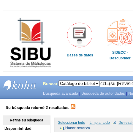
SIDECC -
Bases de datos
Descubridor
Buscar
Búsqueda avanzada
|
Búsqueda de autoridades
|
Nu
SIBU -
SISTEMAS
Su búsqueda retornó 2 resultados.
DE
Refine su búsqueda
Seleccionar todo
Limpiar todo
De-resal
Disponibilidad
BIBLIOTECAS