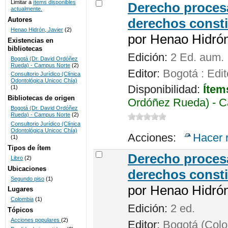
Limitar a
ítems disponibles
Derecho procesa
actualmente.
UNICOC
Autores
derechos consti
Henao Hidrón, Javier
(2)
por
Henao Hidrón,
Existencias en
bibliotecas
Edición:
2 Ed. aum.
Bogotá (Dr. David Ordóñez
Rueda) - Campus Norte
(2)
Editor:
Bogotá : Edit
Consultorio Jurídico (Clínica
Odontológica Unicoc Chía)
Disponibilidad:
Ítem
(1)
Bibliotecas de origen
Ordóñez Rueda) - C
Bogotá (Dr. David Ordóñez
Rueda) - Campus Norte
(2)
Consultorio Jurídico (Clínica
Odontológica Unicoc Chía)
Acciones:
Hacer 
(1)
Tipos de ítem
Derecho procesa
Libro
(2)
Ubicaciones
derechos consti
Segundo piso
(1)
por
Henao Hidrón,
Lugares
Colombia
(1)
Edición:
2 ed.
Tópicos
Acciones populares
(2)
Editor:
Bogotá (Colom