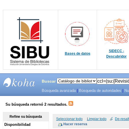
SIDECC -
Bases de datos
Descubridor
Buscar
Búsqueda avanzada
|
Búsqueda de autoridades
|
Nu
SIBU -
SISTEMAS
Su búsqueda retornó 2 resultados.
DE
Refine su búsqueda
Seleccionar todo
Limpiar todo
De-resal
Disponibilidad
BIBLIOTECAS