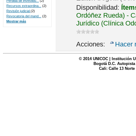
Perdida de investidu...
(2)
Disponibilidad:
Ítem
Recursos extraordina...
(2)
Revisión judicial
(2)
Ordóñez Rueda) - Ca
Revocatoria del mand...
(2)
Jurídico (Clínica Od
Mostrar más
Acciones:
Hacer 
© 2014 UNICOC | Institución U
Bogotá D.C. Autopista
Cali: Calle 13 Norte