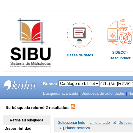
SIDECC -
Bases de datos
Descubridor
Buscar
Búsqueda avanzada
|
Búsqueda de autoridades
|
Nu
SIBU -
SISTEMAS
Su búsqueda retornó 2 resultados.
DE
Refine su búsqueda
Seleccionar todo
Limpiar todo
De-resal
Disponibilidad
BIBLIOTECAS