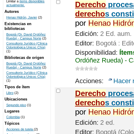
Limitar a
ítems disponibles
Derecho
procesa
actualmente.
UNICOC
Autores
derecho
s const
Henao Hidrón, Javier
(2)
por
Henao
Hidró
Existencias en
bibliotecas
Edición:
2 Ed. aum.
Bogotá (Dr. David Ordóñez
Rueda) - Campus Norte
(2)
Editor:
Bogotá : Edit
Consultorio Jurídico (Clínica
Odontológica Unicoc Chía)
Disponibilidad:
Ítem
(1)
Bibliotecas de origen
Ordóñez Rueda) - C
Bogotá (Dr. David Ordóñez
Rueda) - Campus Norte
(2)
Consultorio Jurídico (Clínica
Odontológica Unicoc Chía)
Acciones:
Hacer 
(1)
Tipos de ítem
Derecho
procesa
Libro
(2)
Ubicaciones
derecho
s const
Segundo piso
(1)
por
Henao
Hidró
Lugares
Colombia
(1)
Edición:
2 ed.
Tópicos
Acciones de tutela
(2)
Editor:
Bogotá (Colom