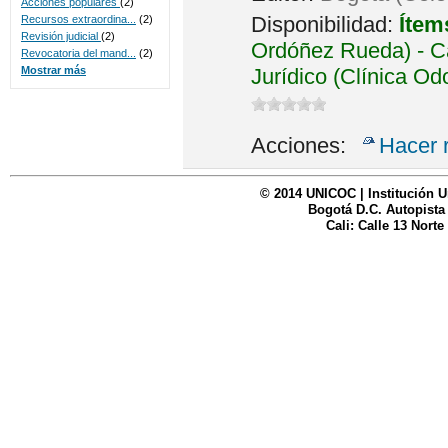
Acciones populares
(2)
Disponibilidad:
Ítem
Recursos extraordina...
(2)
Revisión judicial
(2)
Ordóñez Rueda) - Ca
Revocatoria del mand...
(2)
Jurídico (Clínica Od
Mostrar más
Acciones:
Hacer 
© 2014 UNICOC | Institución U
Bogotá D.C. Autopista
Cali: Calle 13 Norte