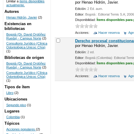
Limitar a
ítems disponibles
por
Henao Hidrón, Javier.
actualmente.
UNICOC
Edición:
2 Ed. aum.
Autores
Editor:
Bogotá : Editorial Temis S.A; 2006
Henao Hidrón, Javier
(2)
Disponibilidad:
Ítems disponibles para
Existencias en
bibliotecas
Acciones:
Hacer reserva
Agre
Bogotá (Dr. David Ordóñez
Rueda) - Campus Norte
(2)
Derecho procesal constituciona
Consultorio Jurídico (Clínica
por
Henao Hidrón, Javier.
Odontológica Unicoc Chía)
(1)
Edición:
2 ed.
Bibliotecas de origen
Editor:
Bogotá (Colombia): Editorial Temi
Disponibilidad:
Ítems disponibles para
Bogotá (Dr. David Ordóñez
Rueda) - Campus Norte
(2)
Consultorio Jurídico (Clínica
Acciones:
Hacer reserva
Agre
Odontológica Unicoc Chía)
(1)
Tipos de ítem
Libro
(2)
Ubicaciones
Segundo piso
(1)
Lugares
Colombia
(1)
Tópicos
Acciones populares
(2)