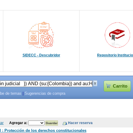
SIDECC - Descubridor
Repositorio Instituci
Carrito
be de temas
|
Sugerencias de compra
tar
Agregar a:
 : Protección de los derechos constitucionales