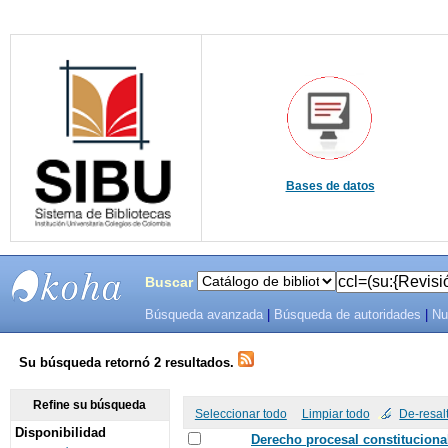
Bases de datos
Buscar
Búsqueda avanzada
|
Búsqueda de autoridades
|
Nu
SIBU -
SISTEMAS
Su búsqueda retornó 2 resultados.
DE
Refine su búsqueda
Seleccionar todo
Limpiar todo
De-resal
Disponibilidad
BIBLIOTECAS
Derecho procesal constitucional