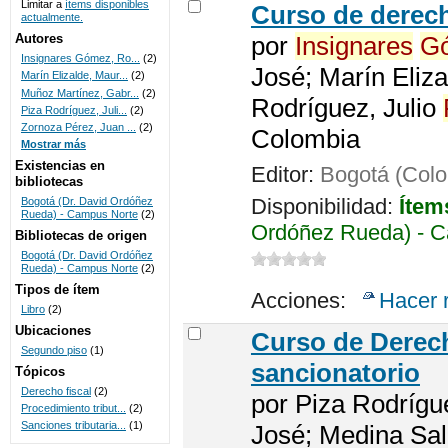
Limitar a
ítems disponibles
Curso de dere
actualmente.
UNICOC
Autores
por
Insignares
G
Insignares Gómez, Ro...
(2)
José; Marín Eliza
Marín Elizalde, Maur...
(2)
Muñoz Martínez, Gabr...
(2)
Rodríguez, Julio
Piza Rodríguez, Juli...
(2)
Zornoza Pérez, Juan ...
(2)
Colombia
Mostrar más
Existencias en
Editor:
Bogotá (Colo
bibliotecas
Disponibilidad:
Ítem
Bogotá (Dr. David Ordóñez
Rueda) - Campus Norte
(2)
Ordóñez Rueda) - C
Bibliotecas de origen
Bogotá (Dr. David Ordóñez
Rueda) - Campus Norte
(2)
Tipos de ítem
Acciones:
Hacer 
Libro
(2)
Ubicaciones
Curso de Dere
Segundo piso
(1)
sancionatorio
Tópicos
Derecho fiscal
(2)
por
Piza Rodrígu
Procedimiento tribut...
(2)
Sanciones tributaria...
(1)
José; Medina Sal