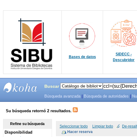
SIDECC -
Bases de datos
Descubridor
Buscar
Búsqueda avanzada
|
Búsqueda de autoridades
|
Nu
SIBU -
SISTEMAS
Su búsqueda retornó 2 resultados.
DE
Refine su búsqueda
Seleccionar todo
Limpiar todo
De-resal
Disponibilidad
BIBLIOTECAS