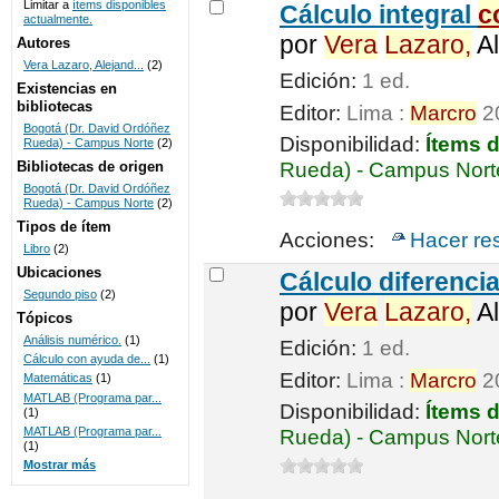
Limitar a
ítems disponibles
Cálculo integral
c
actualmente.
UNICOC
por
Vera
Lazaro,
Al
Autores
Vera Lazaro, Alejand...
(2)
Edición:
1 ed.
Existencias en
bibliotecas
Editor:
Lima :
Marcro
2
Bogotá (Dr. David Ordóñez
Disponibilidad:
Ítems 
Rueda) - Campus Norte
(2)
Bibliotecas de origen
Rueda) - Campus Norte
Bogotá (Dr. David Ordóñez
Rueda) - Campus Norte
(2)
Tipos de ítem
Acciones:
Hacer re
Libro
(2)
Ubicaciones
Cálculo diferenci
Segundo piso
(2)
por
Vera
Lazaro,
Al
Tópicos
Análisis numérico.
(1)
Edición:
1 ed.
Cálculo con ayuda de...
(1)
Editor:
Lima :
Marcro
2
Matemáticas
(1)
MATLAB (Programa par...
Disponibilidad:
Ítems 
(1)
MATLAB (Programa par...
Rueda) - Campus Norte
(1)
Mostrar más