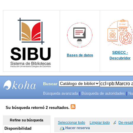
SIDECC -
Bases de datos
Descubridor
Buscar
Búsqueda avanzada
|
Búsqueda de autoridades
|
Nu
SIBU -
SISTEMAS
Su búsqueda retornó 2 resultados.
DE
Refine su búsqueda
Seleccionar todo
Limpiar todo
De-resal
Disponibilidad
BIBLIOTECAS