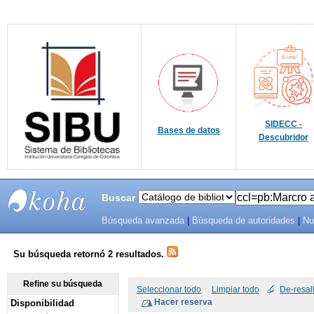
SIDECC -
Bases de datos
Descubridor
Buscar
Búsqueda avanzada
|
Búsqueda de autoridades
|
Nu
SIBU -
SISTEMAS
Su búsqueda retornó 2 resultados.
DE
Refine su búsqueda
Seleccionar todo
Limpiar todo
De-resal
Disponibilidad
BIBLIOTECAS