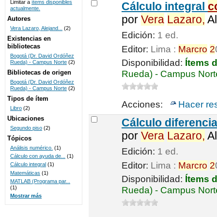
Limitar a
ítems disponibles
Cálculo integral
c
actualmente.
UNICOC
por
Vera
Lazaro,
Al
Autores
Vera Lazaro, Alejand...
(2)
Edición:
1 ed.
Existencias en
bibliotecas
Editor:
Lima :
Marcro
2
Bogotá (Dr. David Ordóñez
Disponibilidad:
Ítems 
Rueda) - Campus Norte
(2)
Bibliotecas de origen
Rueda) - Campus Nort
Bogotá (Dr. David Ordóñez
Rueda) - Campus Norte
(2)
Tipos de ítem
Acciones:
Hacer re
Libro
(2)
Ubicaciones
Cálculo diferenci
Segundo piso
(2)
por
Vera
Lazaro,
Al
Tópicos
Análisis numérico.
(1)
Edición:
1 ed.
Cálculo con ayuda de...
(1)
Editor:
Lima :
Marcro
2
Cálculo integral
(1)
Matemáticas
(1)
Disponibilidad:
Ítems 
MATLAB (Programa par...
(1)
Rueda) - Campus Nort
Mostrar más