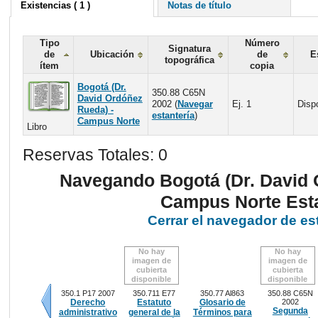
Existencias ( 1 )
Notas de título
Tipo
Número
Signatura
de
Ubicación
de
E
topográfica
ítem
copia
Bogotá (Dr.
350.88 C65N
David Ordóñez
2002 (
Navegar
Ej. 1
Disp
Rueda) -
estantería
)
Campus Norte
Libro
Reservas Totales: 0
Navegando Bogotá (Dr. David 
Campus Norte Est
Cerrar el navegador de es
No hay
No hay
imagen de
imagen de
cubierta
cubierta
disponible
disponible
350.1 P17 2007
350.711 E77
350.77 Al863
350.88 C65N
2002
Derecho
Estatuto
Glosario de
Segunda
administrativo
general de la
Términos para