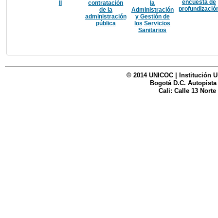
encuesta de
II
contratación
la
Anteriores
profundizació
de la
Administración
administración̤
y Gestión de
pública
los Servicios
Sanitarios
© 2014 UNICOC | Institución U
Bogotá D.C. Autopista
Cali: Calle 13 Norte