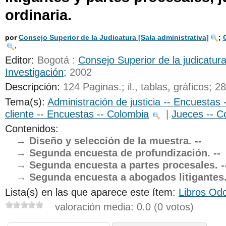
ordinaria.
UNICOC
por
Consejo Superior de la Judicatura
[Sala administrativa]
;
.
Editor:
Bogotá :
Consejo Superior de la judicatura
Investigación;
2002
Descripción:
124 Paginas.; il., tablas, gráficos; 2
Tema(s):
Administración de justicia -- Encuestas
cliente -- Encuestas -- Colombia
|
Jueces -- C
Contenidos:
Diseño y selección de la muestra. --
Segunda encuesta de profundización. --
Segunda encuesta a partes procesales. -
Segunda encuesta a abogados litigantes.
Lista(s) en las que aparece este ítem:
Libros Odo
valoración media: 0.0 (0 votos)