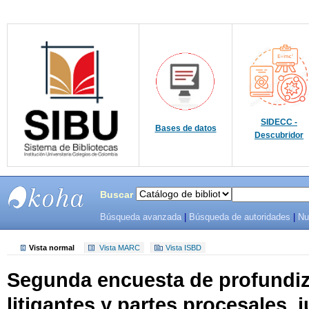
SIDECC -
Bases de datos
Descubridor
Buscar
Búsqueda avanzada
|
Búsqueda de autoridades
|
Nu
SIBU -
SISTEMAS
Vista normal
Vista MARC
Vista ISBD
Segunda encuesta de profundiz
DE
litigantes y partes procesales, 
BIBLIOTECAS