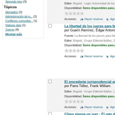
Segundo piso
(3)
Editor:
Bogotá : Legis Universidad de lo
Tópicos
Disponibilidad:
Ítems disponibles para
Abogados
(2)
Administración de ju...
(2)
Acciones:
Hacer reserva
Agre
Conflictos comunitar...
(1)
Habeas data
(1)
La libertad de los jueces para f
Jueces
(6)
por
Guarín Ramírez, Édgar Antoni
Mostrar más
Fuente:
La libertad de los jueces para fal
Editor:
Bogotá : Grupo Editorial Ibáñez, 
Disponibilidad:
Ítems disponibles para
Acciones:
Hacer reserva
Agre
El precedente jurisprudencial 
por
Parra Téllez, Frank William.
Editor:
Bogotá : Grupo Editorial Ibáñez,
Disponibilidad:
Ítems disponibles para
Acciones:
Hacer reserva
Agre
Cómo piensa un juez : El reto d