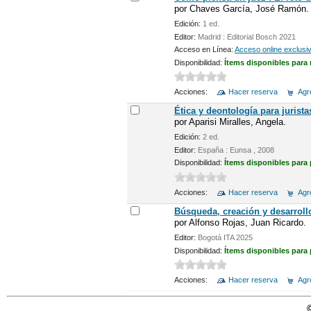
por
Chaves García, José Ramón.
Edición:
1 ed.
Editor:
Madrid : Editorial Bosch 2021
Acceso en Línea:
Acceso online exclusi
Disponibilidad:
Ítems disponibles para 
Acciones:
Hacer reserva
Agre
Ética y deontología para jurista
por
Aparisi Miralles, Angela.
Edición:
2 ed.
Editor:
España : Eunsa , 2008
Disponibilidad:
Ítems disponibles para
Acciones:
Hacer reserva
Agre
Búsqueda, creación y desarrollo 
por
Alfonso Rojas, Juan Ricardo.
Editor:
Bogotá ITA 2025
Disponibilidad:
Ítems disponibles para
Acciones:
Hacer reserva
Agre