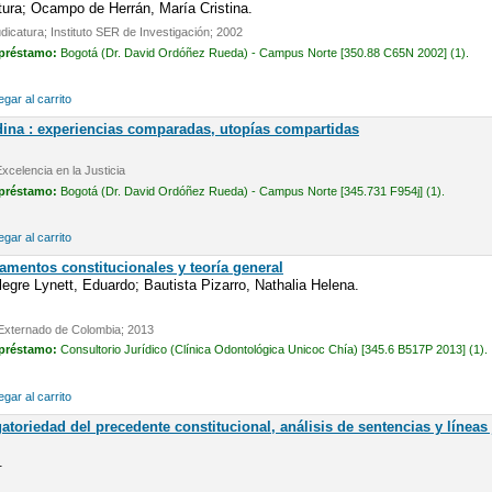
tura; Ocampo de Herrán, María Cristina.
udicatura; Instituto SER de Investigación; 2002
 préstamo:
Bogotá (Dr. David Ordóñez Rueda) - Campus Norte [350.88 C65N 2002] (1).
gar al carrito
ndina : experiencias comparadas, utopías compartidas
xcelencia en la Justicia
 préstamo:
Bogotá (Dr. David Ordóñez Rueda) - Campus Norte [345.731 F954j] (1).
gar al carrito
amentos constitucionales y teoría general
legre Lynett, Eduardo; Bautista Pizarro, Nathalia Helena.
 Externado de Colombia; 2013
 préstamo:
Consultorio Jurídico (Clínica Odontológica Unicoc Chía) [345.6 B517P 2013] (1).
gar al carrito
atoriedad del precedente constitucional, análisis de sentencias y líneas
.