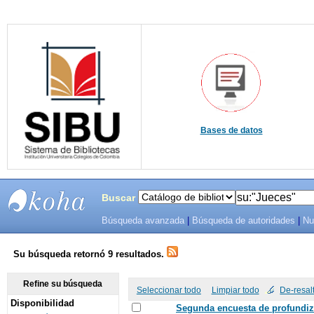
Bases de datos
Buscar
Búsqueda avanzada
|
Búsqueda de autoridades
|
Nu
SIBU -
SISTEMAS
Su búsqueda retornó 9 resultados.
DE
Refine su búsqueda
Seleccionar todo
Limpiar todo
De-resal
Disponibilidad
BIBLIOTECAS
Segunda encuesta de profundizac