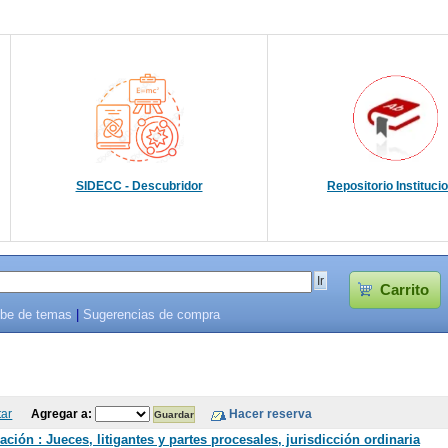
SIDECC - Descubridor
Repositorio Instituci
Carrito
be de temas
|
Sugerencias de compra
tar
Agregar a:
ión : Jueces, litigantes y partes procesales, jurisdicción ordinaria