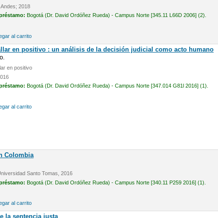
s Andes; 2018
 préstamo:
Bogotá (Dr. David Ordóñez Rueda) - Campus Norte [345.11 L66D 2006] (2).
gar al carrito
allar en positivo : un análisis de la decisión judicial como acto humano
o.
lar en positivo
2016
 préstamo:
Bogotá (Dr. David Ordóñez Rueda) - Campus Norte [347.014 G81l 2016] (1).
gar al carrito
en Colombia
 Universidad Santo Tomas, 2016
 préstamo:
Bogotá (Dr. David Ordóñez Rueda) - Campus Norte [340.11 P259 2016] (1).
gar al carrito
e la sentencia justa