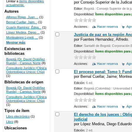
Limitar a
ítems disponibles
por
Consejo Superior de la Judica
actualmente.
UNICOC
Editor:
Bogotá : Consejo Superior de la j
Autores
Disponibilidad:
Ítems disponibles para
Alfonso Rojas, Juan ...
(1)
Bernal Cuellar, Jaim...
(1)
Acciones:
Hacer reserva
Agre
Guarín Ramírez, Édga...
(1)
López Medina, Diego ...
(1)
Justicia de paz en la región A
Montealegre Lynett, ...
(1)
por
Fuentes Hernandez, Alfredo.
Mostrar más
Editor:
Santafé de Bogotá: Corporación E
Existencias en
Disponibilidad:
Ítems disponibles para
bibliotecas
Bogotá (Dr. David Ordóñez
Rueda) - Campus Norte
(8)
Acciones:
Hacer reserva
Agre
Consultorio Jurídico (Clínica
El proceso penal: Tomo I: Fund
Odontológica Unicoc Chía)
(1)
por
Bernal Cuellar, Jaime; Montea
Bibliotecas de origen
Edición:
6 ed.
Bogotá (Dr. David Ordóñez
Editor:
Bogotá (Colombia) : Universidad
Rueda) - Campus Norte
(8)
Disponibilidad:
Ítems disponibles para
Consultorio Jurídico (Clínica
Odontológica Unicoc Chía)
(1)
Acciones:
Hacer reserva
Agre
Tipos de ítem
El derecho de los jueces : Oblig
Libro electrónico
(1)
judicial
Libro
(8)
por
López Medina, Diego Eduardo
Ubicaciones
Edición:
2 ed.