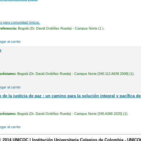
vo para comunidad Unicoc.
referencia:
Bogotá (Dr. David Ordóñez Rueda) - Campus Norte (1 ).
gar al carrito
s
 préstamo:
Bogotá (Dr. David Ordóñez Rueda) - Campus Norte [340.112 A639 2008] (1).
gar al carrito
de la justicia de paz : un camino para la solución integral y pacífica de
 préstamo:
Bogotá (Dr. David Ordóñez Rueda) - Campus Norte [345 A388 2025] (1).
gar al carrito
© 2014 UNICOC | Institución Universitaria Colegios de Colombia - UNICO