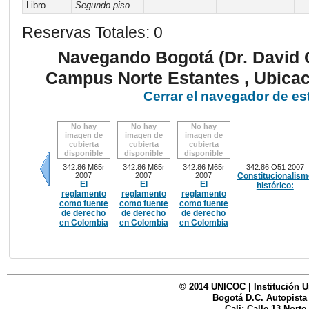
Libro
Segundo piso
Reservas Totales: 0
Navegando Bogotá (Dr. David 
Campus Norte Estantes , Ubica
Cerrar el navegador de es
No hay
No hay
No hay
imagen de
imagen de
imagen de
cubierta
cubierta
cubierta
disponible
disponible
disponible
342.86 M65r
342.86 M65r
342.86 M65r
342.86 O51 2007
2007
2007
2007
Constitucionalism
El
El
El
histórico:
Anteriores
reglamento
reglamento
reglamento
como fuente
como fuente
como fuente
de derecho
de derecho
de derecho
en Colombia
en Colombia
en Colombia
© 2014 UNICOC | Institución U
Bogotá D.C. Autopista
Cali: Calle 13 Norte