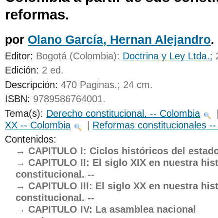
reformas.
UNICOC
por
Olano García, Hernan Alejandro
.
Editor:
Bogotá (Colombia):
Doctrina y Ley Ltda.;
Edición:
2 ed
.
Descripción:
470 Paginas.; 24 cm
.
ISBN:
9789586764001.
Tema(s):
Derecho constitucional. -- Colombia
XX -- Colombia
|
Reformas constitucionales -
Contenidos:
CAPITULO I: Ciclos históricos del estado
CAPITULO II: El siglo XIX en nuestra his
constitucional. --
CAPITULO III: El siglo XX en nuestra his
constitucional. --
CAPITULO IV: La asamblea nacional