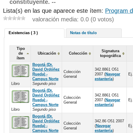
constituyente. --
Lista(s) en las que aparece este ítem:
Program d
valoración media: 0.0 (0 votos)
Existencias ( 3 )
Notas de título
Tipo
Signatura
de
Ubicación
Colección
topográfica
ítem
Bogotá (Dr.
David Ordóñez
342.8861 O51
Colección
Rueda) -
2007 (
Navegar
Ej.
General
Campus Norte
estantería
)
Libro
Segundo piso
Bogotá (Dr.
David Ordóñez
342.8861 O51
Colección
Rueda) -
2007 (
Navegar
Ej.
General
Campus Norte
estantería
)
Libro
Segundo piso
Bogotá (Dr.
David Ordóñez
342.86 O51 2007
Colección
Rueda) -
(
Navegar
Ej.
General
Campus Norte
estantería
)