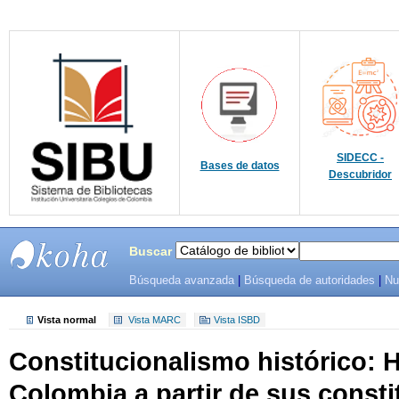
SIDECC -
Bases de datos
Descubridor
Buscar
Búsqueda avanzada
|
Búsqueda de autoridades
|
Nu
SIBU -
SISTEMAS
Vista normal
Vista MARC
Vista ISBD
Constitucionalismo histórico: H
DE
Colombia a partir de sus consti
BIBLIOTECAS