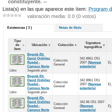
constituyente. --
Lista(s) en las que aparece este ítem:
Program d
valoración media: 0.0 (0 votos)
Existencias ( 3 )
Notas de título
Tipo
Signatura
de
Ubicación
Colección
topográfica
ítem
Bogotá (Dr.
David Ordóñez
342.8861 O51
Colección
Rueda) -
2007 (
Navegar
Ej.
General
Campus Norte
estantería
)
Libro
Segundo piso
Bogotá (Dr.
David Ordóñez
342.8861 O51
Colección
Rueda) -
2007 (
Navegar
Ej.
General
Campus Norte
estantería
)
Libro
Segundo piso
Bogotá (Dr.
David Ordóñez
342.86 O51 2007
Colección
Rueda) -
(
Navegar
Ej.
General
Campus Norte
estantería
)