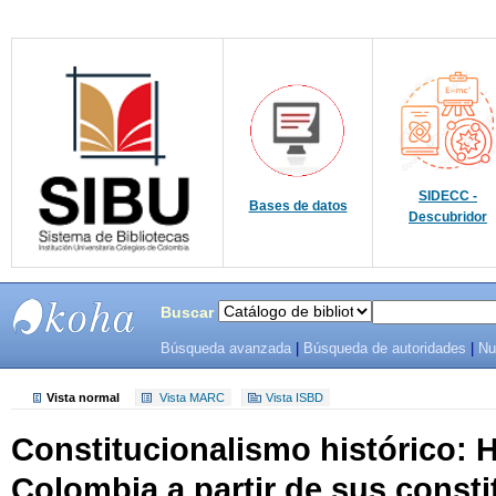
SIDECC -
Bases de datos
Descubridor
Buscar
Búsqueda avanzada
|
Búsqueda de autoridades
|
Nu
SIBU -
SISTEMAS
Vista normal
Vista MARC
Vista ISBD
Constitucionalismo histórico: H
DE
Colombia a partir de sus consti
BIBLIOTECAS