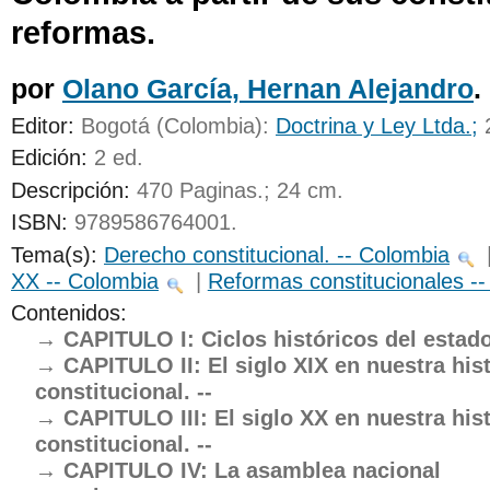
reformas.
UNICOC
por
Olano García, Hernan Alejandro
.
Editor:
Bogotá (Colombia):
Doctrina y Ley Ltda.;
Edición:
2 ed
.
Descripción:
470 Paginas.; 24 cm
.
ISBN:
9789586764001.
Tema(s):
Derecho constitucional. -- Colombia
XX -- Colombia
|
Reformas constitucionales -
Contenidos:
CAPITULO I: Ciclos históricos del estado
CAPITULO II: El siglo XIX en nuestra his
constitucional. --
CAPITULO III: El siglo XX en nuestra his
constitucional. --
CAPITULO IV: La asamblea nacional