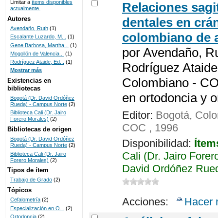
Limitar a
ítems disponibles
Relaciones sagi
actualmente.
UNICOC
Autores
dentales en crá
Avendaño, Ruth
(1)
colombiano de a
Escalante Luzardo, M...
(1)
Gene Barbosa, Martha...
(1)
por
Avendaño, Ru
Mogollón de Valencia...
(1)
Rodríguez Ataide, Ed...
(1)
Rodríguez Ataide
Mostrar más
Colombiano - CO
Existencias en
bibliotecas
en ortodoncia y o
Bogotá (Dr. David Ordóñez
Rueda) - Campus Norte
(2)
Editor:
Bogotá, Colo
Biblioteca Cali (Dr. Jairo
Forero Morales)
(2)
COC , 1996
Bibliotecas de origen
Bogotá (Dr. David Ordóñez
Disponibilidad:
Ítem
Rueda) - Campus Norte
(2)
Cali (Dr. Jairo Fore
Biblioteca Cali (Dr. Jairo
Forero Morales)
(2)
David Ordóñez Rued
Tipos de ítem
Trabajo de Grado
(2)
Tópicos
Acciones:
Hacer 
Cefalometría
(2)
Especialización en O...
(2)
Ortodoncia
(2)