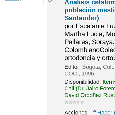
Análisis cefalo
población mesti
Santander)
por
Escalante Lu
Martha Lucia; Mo
Pallares, Soraya.
ColombianoColegi
ortodoncia y orto
Editor:
Bogotá, Colo
COC , 1996
Disponibilidad:
Ítem
Cali (Dr. Jairo Fore
David Ordóñez Rued
Acciones:
Hacer 