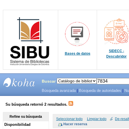
SIDECC -
Bases de datos
Descubridor
Buscar
Búsqueda avanzada
|
Búsqueda de autoridades
|
Nu
SIBU -
SISTEMAS
Su búsqueda retornó 2 resultados.
DE
Refine su búsqueda
Seleccionar todo
Limpiar todo
De-resal
Disponibilidad
BIBLIOTECAS