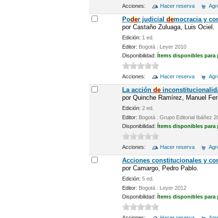
Acciones:
Hacer reserva
Agre
Po
de
r judicial
de
mocracia y co
por
Castaño Zuluaga, Luis Ociel.
Edición:
1 ed.
Editor:
Bogotá : Leyer 2010
Disponibilidad:
Ítems disponibles para
Acciones:
Hacer reserva
Agre
La acción
de
inconstitucionalid
por
Quinche Ramírez, Manuel Fer
Edición:
2 ed.
Editor:
Bogotá : Grupo Editorial Ibáñez 
Disponibilidad:
Ítems disponibles para
Acciones:
Hacer reserva
Agre
Acciones constitucionales y co
por
Camargo, Pedro Pablo.
Edición:
5 ed.
Editor:
Bogotá : Leyer 2012
Disponibilidad:
Ítems disponibles para
Acciones:
Hacer reserva
Agre