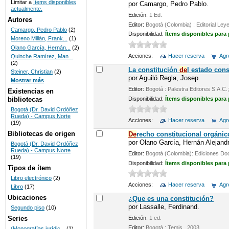
Limitar a
ítems disponibles
por
Camargo, Pedro Pablo.
actualmente.
UNICOC
Edición:
1 Ed.
Autores
Editor:
Bogotá (Colombia) : Editorial Leye
Camargo, Pedro Pablo
(2)
Disponibilidad:
Ítems disponibles para
Moreno Millán, Frank...
(1)
Olano García, Hernán...
(2)
Acciones:
Hacer reserva
Agre
Quinche Ramírez, Man...
(2)
La constitución
de
l estado cons
Steiner, Christian
(2)
por
Aguiló Regla, Josep.
Mostrar más
Editor:
Bogotá : Palestra Editores S.A.C.
Existencias en
Disponibilidad:
Ítems disponibles para
bibliotecas
Bogotá (Dr. David Ordóñez
Rueda) - Campus Norte
Acciones:
Hacer reserva
Agre
(19)
Bibliotecas de origen
De
recho constitucional orgánic
por
Olano García, Hernán Alejandr
Bogotá (Dr. David Ordóñez
Rueda) - Campus Norte
Editor:
Bogotá (Colombia): Ediciones Doc
(19)
Disponibilidad:
Ítems disponibles para
Tipos de ítem
Libro electrónico
(2)
Acciones:
Hacer reserva
Agre
Libro
(17)
Ubicaciones
¿Que es una constitución?
por
Lassalle, Ferdinand.
Segundo piso
(10)
Series
Edición:
1 ed.
Editor:
Bogotá : Temis , 2003
(Monografías jurídic...
(1)