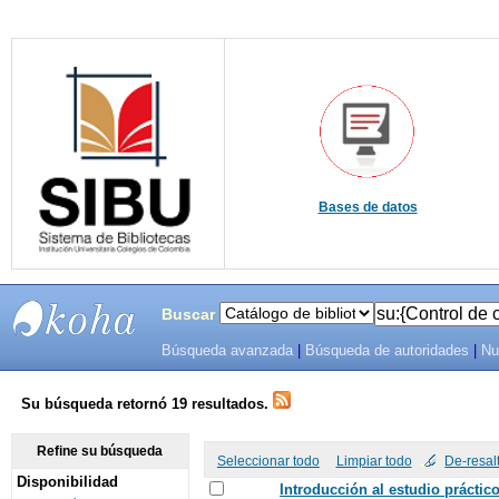
Bases de datos
Buscar
Búsqueda avanzada
|
Búsqueda de autoridades
|
Nu
SIBU -
SISTEMAS
Su búsqueda retornó 19 resultados.
DE
Refine su búsqueda
Seleccionar todo
Limpiar todo
De-resal
Disponibilidad
BIBLIOTECAS
Introducción al estudio práctic