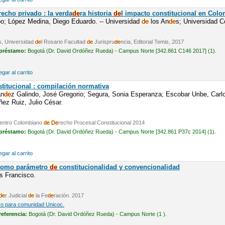
recho privado : la verda
de
ra historia
de
l impacto constitucional en Col
bo; López Medina, Diego Eduardo. -- Universidad
de
los An
de
s; Universidad 
s, Universidad
de
l Rosario Facultad
de
Jurispru
de
ncia, Editorial Temis, 2017
 préstamo:
Bogotá (Dr. David Ordóñez Rueda) - Campus Norte [342.861 C146 2017] (1).
gar al carrito
titucional : compilación normativa
án
de
z Galindo, José Gregorio; Segura, Sonia Esperanza; Escobar Uribe, Carlo
ez Ruiz, Julio César.
 Centro Colombiano
de
De
recho Procesal Constitucional 2014
 préstamo:
Bogotá (Dr. David Ordóñez Rueda) - Campus Norte [342.861 P37c 2014] (1).
gar al carrito
como parámetro
de
constitucionalidad y convencionalidad
s Francisco.
de
r Judicial
de
la Fe
de
ración. 2017
vo para comunidad Unicoc.
referencia:
Bogotá (Dr. David Ordóñez Rueda) - Campus Norte (1 ).