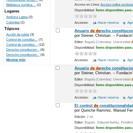
Acceso en Línea:
Acceso online exclusi
Biblioteca Jurídica ...
(1)
Disponibilidad:
Ítems disponibles para 
Lugares
América Latina
(2)
Colombia
(1)
Acciones:
Hacer reserva
Agre
Tópicos
Anuario
de
de
recho constitucio
Acción de tutela
(3)
por
Steiner, Christian. -- Fundaci
Control de constituc...
(7)
Editor:
Bogotá (Colombia): Universidad
d
Control de constituc...
(12)
Disponibilidad:
Ítems disponibles para
Derecho constitucion...
(6)
Derecho constitucion...
(4)
Mostrar más
Acciones:
Hacer reserva
Agre
Anuario
de
de
recho constitucio
por
Steiner, Christian. -- Fundaci
Editor:
Bogotá (Colombia): Universidad
d
Disponibilidad:
Ítems disponibles para
Acciones:
Hacer reserva
Agre
El control
de
constitucionalida
por
Quinche Ramírez, Manuel Fer
Edición:
2 ed.
Editor:
Bogotá : Editorial Ibañez, Pontifi
Disponibilidad:
Ítems disponibles para