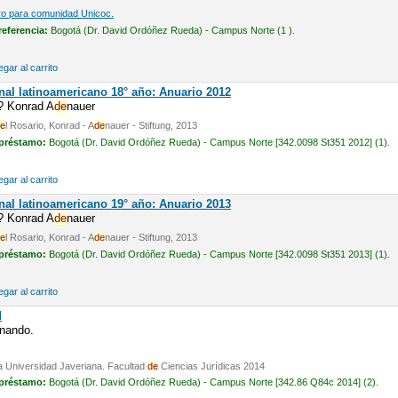
vo para comunidad Unicoc.
referencia:
Bogotá (Dr. David Ordóñez Rueda) - Campus Norte (1 ).
gar al carrito
nal latinoamericano 18° año: Anuario 2012
n? Konrad A
de
nauer
e
l Rosario, Konrad - A
de
nauer - Stiftung, 2013
 préstamo:
Bogotá (Dr. David Ordóñez Rueda) - Campus Norte [342.0098 St351 2012] (1).
gar al carrito
nal latinoamericano 19° año: Anuario 2013
n? Konrad A
de
nauer
e
l Rosario, Konrad - A
de
nauer - Stiftung, 2013
 préstamo:
Bogotá (Dr. David Ordóñez Rueda) - Campus Norte [342.0098 St351 2013] (1).
gar al carrito
d
nando.
cia Universidad Javeriana. Facultad
de
Ciencias Jurídicas 2014
 préstamo:
Bogotá (Dr. David Ordóñez Rueda) - Campus Norte [342.86 Q84c 2014] (2).