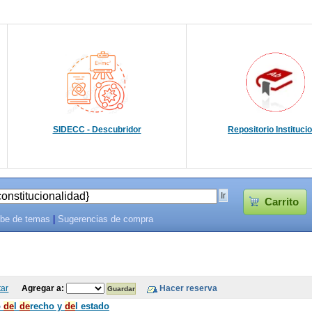
SIDECC - Descubridor
Repositorio Instituci
Carrito
be de temas
|
Sugerencias de compra
tar
Agregar a:
o
de
l
de
recho y
de
l estado