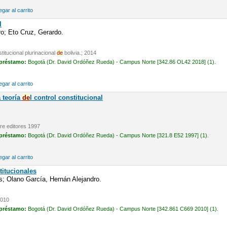
gar al carrito
l
o; Eto Cruz, Gerardo.
titucional plurinacional
de
bolivia.; 2014
 préstamo:
Bogotá (Dr. David Ordóñez Rueda) - Campus Norte [342.86 OL42 2018] (1).
gar al carrito
 teoría
de
l control constitucional
re editores 1997
 préstamo:
Bogotá (Dr. David Ordóñez Rueda) - Campus Norte [321.8 E52 1997] (1).
gar al carrito
titucionales
; Olano García, Hernán Alejandro.
2010
 préstamo:
Bogotá (Dr. David Ordóñez Rueda) - Campus Norte [342.861 C669 2010] (1).