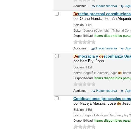
Acciones:
Hacer reserva
Agre
De
recho procesal constituciona
por
Olano García, Hernán Alejandr
Edición:
1 ed.
Editor:
Bogotá (Colombia) : Tribunal Cons
Disponibilidad:
Ítems disponibles para
Acciones:
Hacer reserva
Agre
De
mocracia y
de
sconfianza Una
por
Hart Ely, John.
Edición:
1 Ed
Editor:
Bogotá (Colombia) Siglo
de
l homb
Disponibilidad:
Ítems disponibles para
Acciones:
Hacer reserva
Agre
Codificaciones procesales cons
por
Naveja Macías, José
de
Jesús
Edición:
1 Ed.
Editor:
Bogotá Ediciones Doctrina y ley 
Disponibilidad:
Ítems disponibles para