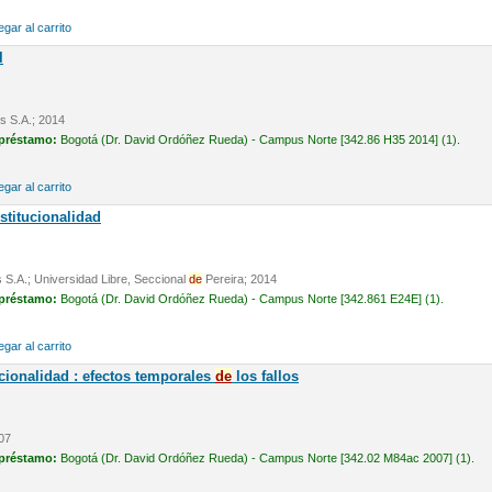
gar al carrito
l
is S.A.; 2014
 préstamo:
Bogotá (Dr. David Ordóñez Rueda) - Campus Norte [342.86 H35 2014] (1).
gar al carrito
titucionalidad
 S.A.; Universidad Libre, Seccional
de
Pereira; 2014
 préstamo:
Bogotá (Dr. David Ordóñez Rueda) - Campus Norte [342.861 E24E] (1).
gar al carrito
cionalidad : efectos temporales
de
los fallos
007
 préstamo:
Bogotá (Dr. David Ordóñez Rueda) - Campus Norte [342.02 M84ac 2007] (1).