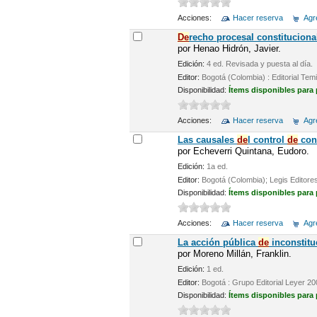
Acciones:
Hacer reserva
Agre
De
recho procesal constituciona
por
Henao Hidrón, Javier.
Edición:
4 ed. Revisada y puesta al día.
Editor:
Bogotá (Colombia) : Editorial Tem
Disponibilidad:
Ítems disponibles para
Acciones:
Hacer reserva
Agre
Las causales
de
l control
de
cons
por
Echeverri Quintana, Eudoro.
Edición:
1a ed.
Editor:
Bogotá (Colombia); Legis Editores
Disponibilidad:
Ítems disponibles para
Acciones:
Hacer reserva
Agre
La acción pública
de
inconstitu
por
Moreno Millán, Franklin.
Edición:
1 ed.
Editor:
Bogotá : Grupo Editorial Leyer 2
Disponibilidad:
Ítems disponibles para