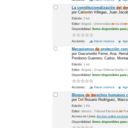
La constitucionalización
de
l
de
por
Cal
de
rón Villegas, Juan Jaco
Edición:
3 ed.
Editor:
Bogotá : Universidad
de
los An
de
Disponibilidad:
Ítems disponibles para
Acciones:
Hacer reserva
Agre
Mecanismos
de
protección cons
por
Giacomette Ferrer, Ana; Hern
Perdomo Guerrero, Carlos; Montañ
Edición:
1 ed.
Editor:
Bogotá : Grupo Editorial Ibañez
Disponibilidad:
Ítems disponibles para
Acciones:
Hacer reserva
Agre
Bloque
de
de
rechos humanos 
por
De
l Rosario Rodríguez, Marco
Edición:
1 Ed.
Editor:
Mexico : Tribunal Electoral
de
l Po
Acceso en Línea:
Acceso online exclusi
Disponibilidad:
Ítems disponibles para 