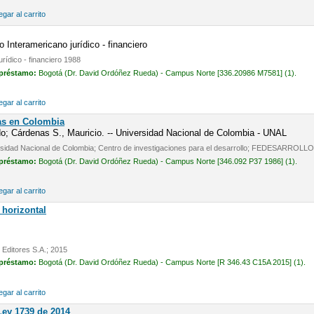
gar al carrito
o Interamericano jurídico - financiero
urídico - financiero 1988
 préstamo:
Bogotá (Dr. David Ordóñez Rueda) - Campus Norte [336.20986 M7581] (1).
gar al carrito
ias en Colombia
o; Cárdenas S., Mauricio. -- Universidad Nacional de Colombia - UNAL
ersidad Nacional de Colombia; Centro de investigaciones para el desarrollo; FEDESARROLLO
 préstamo:
Bogotá (Dr. David Ordóñez Rueda) - Campus Norte [346.092 P37 1986] (1).
gar al carrito
 horizontal
 Editores S.A.; 2015
 préstamo:
Bogotá (Dr. David Ordóñez Rueda) - Campus Norte [R 346.43 C15A 2015] (1).
gar al carrito
Ley 1739 de 2014