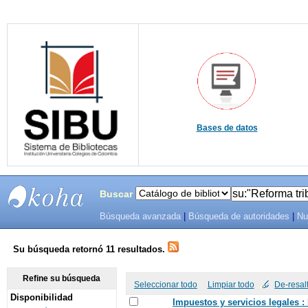
Bases de datos
Buscar
Búsqueda avanzada
|
Búsqueda de autoridades
|
Nu
SIBU -
SISTEMAS
Su búsqueda retornó 11 resultados.
DE
Refine su búsqueda
Seleccionar todo
Limpiar todo
De-resal
Disponibilidad
BIBLIOTECAS
Impuestos y servicios legales :