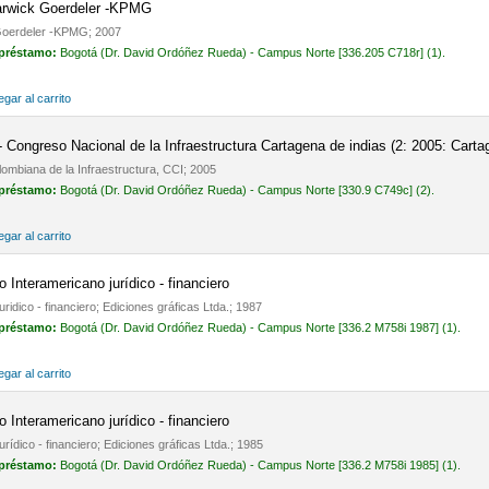
Marwick Goerdeler -KPMG
 Goerdeler -KPMG; 2007
 préstamo:
Bogotá (Dr. David Ordóñez Rueda) - Campus Norte [336.205 C718r] (1).
gar al carrito
- Congreso Nacional de la Infraestructura Cartagena de indias (2: 2005: Carta
ombiana de la Infraestructura, CCI; 2005
 préstamo:
Bogotá (Dr. David Ordóñez Rueda) - Campus Norte [330.9 C749c] (2).
gar al carrito
o Interamericano jurídico - financiero
uridico - financiero; Ediciones gráficas Ltda.; 1987
 préstamo:
Bogotá (Dr. David Ordóñez Rueda) - Campus Norte [336.2 M758i 1987] (1).
gar al carrito
o Interamericano jurídico - financiero
urídico - financiero; Ediciones gráficas Ltda.; 1985
 préstamo:
Bogotá (Dr. David Ordóñez Rueda) - Campus Norte [336.2 M758i 1985] (1).