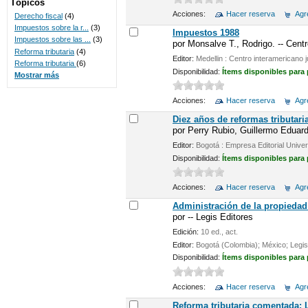
Tópicos
Acciones:
Hacer reserva
Agre
Derecho fiscal
(4)
Impuestos sobre la r...
(3)
Impuestos 1988
Impuestos sobre las ...
(3)
por
Monsalve T., Rodrigo. -- Centr
Reforma tributaria
(4)
Editor:
Medellin : Centro interamericano j
Reforma tributaria
(6)
Disponibilidad:
Ítems disponibles para
Mostrar más
Acciones:
Hacer reserva
Agre
Diez años de reformas tributar
por
Perry Rubio, Guillermo Eduard
Editor:
Bogotá : Empresa Editorial Univ
Disponibilidad:
Ítems disponibles para
Acciones:
Hacer reserva
Agre
Administración de la propiedad
por
-- Legis Editores
Edición:
10 ed., act.
Editor:
Bogotá (Colombia); México; Legis
Disponibilidad:
Ítems disponibles para
Acciones:
Hacer reserva
Agre
Reforma tributaria comentada: 