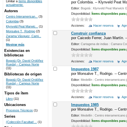
Limitar a
ítems disponibles
por
Colombia. -- Klynveld Peat 
actualmente.
UNICOC
Editor:
Bogotá : Klynveld Peat Marwick
Autores
Disponibilidad:
Ítems disponibles para
Centro Interamerican...
(3)
Colombia
(3)
Acciones:
Hacer reserva
Agre
Klynveld Peat Marwic...
(1)
Monsalve T., Rodrigo
(2)
Construir confianza
Zarama Vásquez, Cami...
por
Caicedo Ferrer, Juan Martín. -
(1)
Editor:
Cartagena de indias : Camara Col
Mostrar más
Disponibilidad:
Ítems disponibles para
Existencias en
bibliotecas
Bogotá (Dr. David Ordóñez
Acciones:
Hacer reserva
Agre
Rueda) - Campus Norte
(11)
Impuestos 1987
por
Monsalve T., Rodrigo. -- Centr
Bibliotecas de origen
Bogotá (Dr. David Ordóñez
Editor:
Medellín : Centro interamericano j
Rueda) - Campus Norte
Disponibilidad:
Ítems disponibles para
(11)
Tipos de ítem
Acciones:
Hacer reserva
Agre
Libro
(11)
Impuestos 1985
Ubicaciones
por
Monsalve T., Rodrigo. -- Centr
Procesos Técnicos
(1)
Editor:
Medellín : Centro interamericano j
Series
Disponibilidad:
Ítems disponibles para
(Colección Facultad ...
(1)