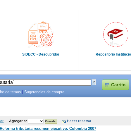
SIDECC - Descubridor
Repositorio Instituci
Carrito
be de temas
|
Sugerencias de compra
tar
Agregar a:
 Reforma tributaria resumen ejecutivo, Colombia 2007