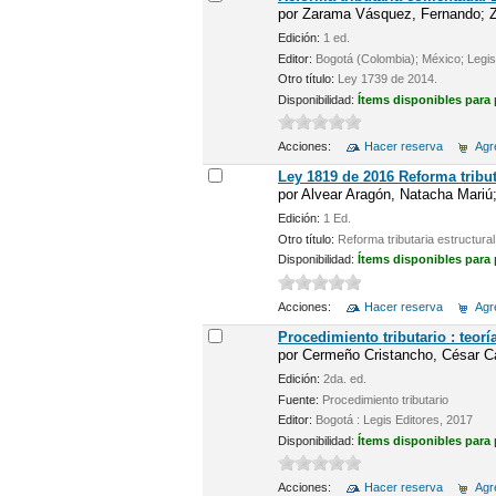
por
Zarama Vásquez, Fernando; Z
Edición:
1 ed.
Editor:
Bogotá (Colombia); México; Legis
Otro título:
Ley 1739 de 2014.
Disponibilidad:
Ítems disponibles para
Acciones:
Hacer reserva
Agre
Ley 1819 de 2016 Reforma tribut
por
Alvear Aragón, Natacha Mariú;
Edición:
1 Ed.
Otro título:
Reforma tributaria estructural
Disponibilidad:
Ítems disponibles para
Acciones:
Hacer reserva
Agre
Procedimiento tributario : teorí
por
Cermeño Cristancho, César Ca
Edición:
2da. ed.
Fuente:
Procedimiento tributario
Editor:
Bogotá : Legis Editores, 2017
Disponibilidad:
Ítems disponibles para
Acciones:
Hacer reserva
Agre