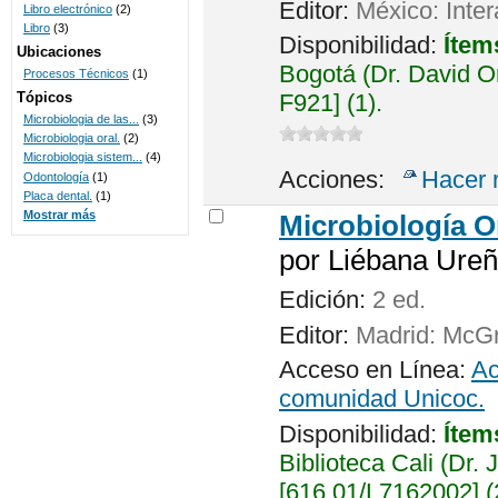
Editor:
México: Inte
Libro electrónico
(2)
Libro
(3)
Disponibilidad:
Ítem
Ubicaciones
Bogotá (Dr. David 
Procesos Técnicos
(1)
Tópicos
F921] (1).
Microbiologia de las...
(3)
Microbiologia oral.
(2)
Microbiologia sistem...
(4)
Acciones:
Hacer 
Odontología
(1)
Placa dental.
(1)
Mostrar más
Microbiología O
por
Liébana Ureñ
Edición:
2 ed.
Editor:
Madrid: McGr
Acceso en Línea:
Ac
comunidad Unicoc.
Disponibilidad:
Ítem
Biblioteca Cali (Dr. 
[616.01/L7162002] (