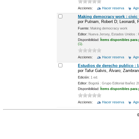
Acciones:
Hacer reserva
Agre
Making democracy work : civic t
por
Putnam, Robert D; Leonardi, Ro
Fuente:
Making democracy work
Editor:
Nueva Jersey, Estados Unidos : P
Disponibilidad:
Ítems disponibles para
(1).
Acciones:
Hacer reserva
Agre
Estudios de derecho publico : 
por
Tafur Galvis, Álvaro; Zambran
Edición:
1 ed.
Editor:
Bogotá : Grupo Editorial Ibañez 
Disponibilidad:
Ítems disponibles para
Acciones:
Hacer reserva
Agre