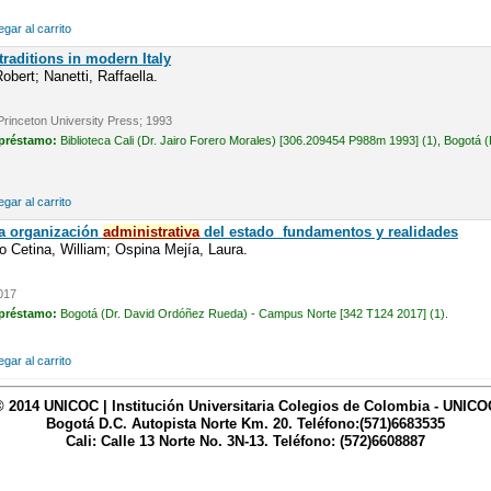
gar al carrito
raditions in modern Italy
bert; Nanetti, Raffaella.
rinceton University Press; 1993
 préstamo:
Biblioteca Cali (Dr. Jairo Forero Morales) [306.209454 P988m 1993] (1), Bogo
gar al carrito
la organización
administrativa
del estado  fundamentos y realidades
o Cetina, William; Ospina Mejía, Laura.
2017
 préstamo:
Bogotá (Dr. David Ordóñez Rueda) - Campus Norte [342 T124 2017] (1).
gar al carrito
© 2014 UNICOC | Institución Universitaria Colegios de Colombia - UNICO
Bogotá D.C. Autopista Norte Km. 20. Teléfono:(571)6683535
Cali: Calle 13 Norte No. 3N-13. Teléfono: (572)6608887