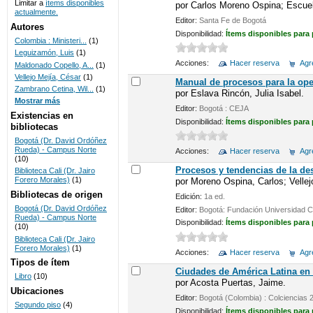
Limitar a
ítems disponibles
por
Carlos Moreno Ospina; Escuel
actualmente.
UNICOC
Editor:
Santa Fe de Bogotá
Autores
Disponibilidad:
Ítems disponibles para
Colombia : Ministeri...
(1)
Leguizamón, Luis
(1)
Acciones:
Hacer reserva
Agre
Maldonado Copello, A...
(1)
Vellejo Mejía, César
(1)
Manual de procesos para la ope
Zambrano Cetina, Wil...
(1)
por
Eslava Rincón, Julia Isabel.
Mostrar más
Editor:
Bogotá : CEJA
Existencias en
Disponibilidad:
Ítems disponibles para
bibliotecas
Bogotá (Dr. David Ordóñez
Rueda) - Campus Norte
Acciones:
Hacer reserva
Agre
(10)
Procesos y tendencias de la de
Biblioteca Cali (Dr. Jairo
Forero Morales)
(1)
por
Moreno Ospina, Carlos; Vellej
Bibliotecas de origen
Edición:
1a ed.
Bogotá (Dr. David Ordóñez
Editor:
Bogotá: Fundación Universidad C
Rueda) - Campus Norte
Disponibilidad:
Ítems disponibles para
(10)
Biblioteca Cali (Dr. Jairo
Forero Morales)
(1)
Acciones:
Hacer reserva
Agre
Tipos de ítem
Ciudades de América Latina en 
Libro
(10)
por
Acosta Puertas, Jaime.
Ubicaciones
Editor:
Bogotá (Colombia) : Colciencias 
Segundo piso
(4)
Disponibilidad:
Ítems disponibles para