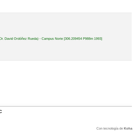
tá (Dr. David Ordóñez Rueda) - Campus Norte [306.209454 P988m 1993]
C
Con tecnología de
Koha