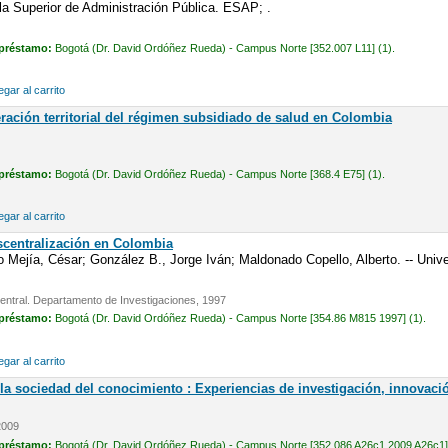
a Superior de Administración Pública. ESAP; .
 préstamo:
Bogotá (Dr. David Ordóñez Rueda) - Campus Norte [352.007 L11] (1).
gar al carrito
ración territorial del régimen subsidiado de salud en Colombia
 préstamo:
Bogotá (Dr. David Ordóñez Rueda) - Campus Norte [368.4 E75] (1).
gar al carrito
scentralización en Colombia
o Mejía, César; González B., Jorge Iván; Maldonado Copello, Alberto. -- Uni
entral. Departamento de Investigaciones, 1997
 préstamo:
Bogotá (Dr. David Ordóñez Rueda) - Campus Norte [354.86 M815 1997] (1).
gar al carrito
la sociedad del conocimiento : Experiencias de investigación, innovació
2009
 préstamo:
Bogotá (Dr. David Ordóñez Rueda) - Campus Norte [352.086 A26c1 2009 A26c1] 