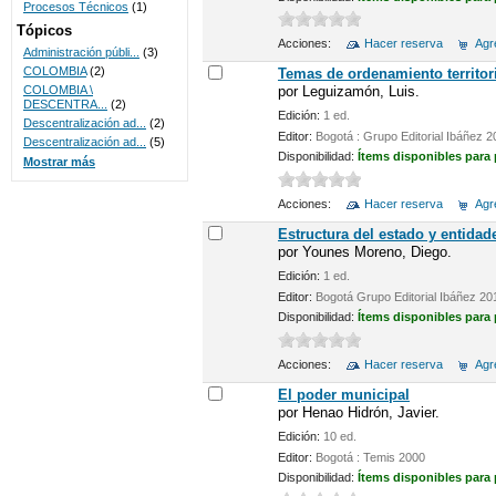
Procesos Técnicos
(1)
Tópicos
Acciones:
Hacer reserva
Agre
Administración públi...
(3)
COLOMBIA
(2)
Temas de ordenamiento territor
por
Leguizamón, Luis.
COLOMBIA \
DESCENTRA...
(2)
Edición:
1 ed.
Descentralización ad...
(2)
Editor:
Bogotá : Grupo Editorial Ibáñez 
Descentralización ad...
(5)
Disponibilidad:
Ítems disponibles para
Mostrar más
Acciones:
Hacer reserva
Agre
Estructura del estado y entidad
por
Younes Moreno, Diego.
Edición:
1 ed.
Editor:
Bogotá Grupo Editorial Ibáñez 20
Disponibilidad:
Ítems disponibles para
Acciones:
Hacer reserva
Agre
El poder municipal
por
Henao Hidrón, Javier.
Edición:
10 ed.
Editor:
Bogotá : Temis 2000
Disponibilidad:
Ítems disponibles para