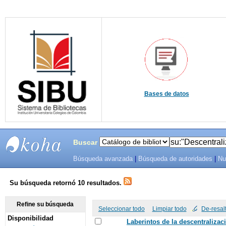
Bases de datos
Buscar
Búsqueda avanzada
|
Búsqueda de autoridades
|
Nu
SIBU -
SISTEMAS
Su búsqueda retornó 10 resultados.
DE
Refine su búsqueda
Seleccionar todo
Limpiar todo
De-resal
Disponibilidad
BIBLIOTECAS
Laberintos de la descentralizac