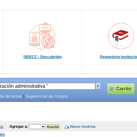
SIDECC - Descubridor
Repositorio Instituci
Carrito
be de temas
|
Sugerencias de compra
tar
Agregar a:
ión