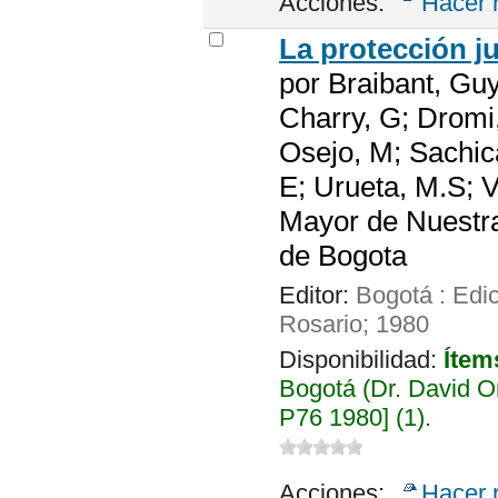
Acciones:
Hacer 
La protección j
por
Braibant, Guy
Charry, G; Dromi
Osejo, M; Sachica
E; Urueta, M.S; V
Mayor de Nuestra
de Bogota
Editor:
Bogotá : Edi
Rosario; 1980
Disponibilidad:
Ítem
Bogotá (Dr. David 
P76 1980] (1).
Acciones:
Hacer 