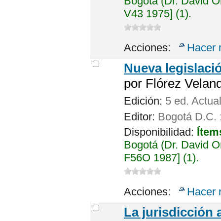
Bogotá (Dr. David 
V43 1975] (1).
Acciones:
Hacer 
Nueva legislació
por
Flórez Velandi
Edición:
5 ed. Actua
Editor:
Bogotá D.C. 
Disponibilidad:
Ítem
Bogotá (Dr. David 
F56O 1987] (1).
Acciones:
Hacer 
La jurisdicción