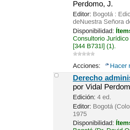
Perdomo, J.
Editor:
Bogotá : Edi
deNuestra Señora de
Disponibilidad:
Ítem
Consultorio Jurídico
[344 B731l] (1).
Acciones:
Hacer 
Derecho adminis
por
Vidal Perdom
Edición:
4 ed.
Editor:
Bogotá (Colo
1975
Disponibilidad:
Ítem