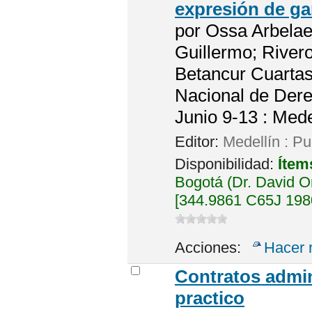
expresión de ga
por
Ossa Arbelae
Guillermo; River
Betancur Cuartas
Nacional de Dere
Junio 9-13 : Mede
Editor:
Medellín : Pu
Disponibilidad:
Ítem
Bogotá (Dr. David 
[344.9861 C65J 1980
Acciones:
Hacer 
Contratos admini
practico