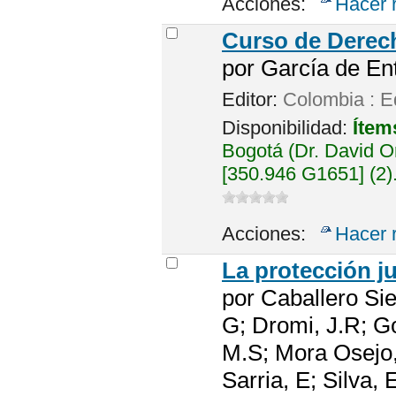
Acciones:
Hacer 
Curso de Derec
por
García de Ent
Editor:
Colombia : Ed
Disponibilidad:
Ítem
Bogotá (Dr. David 
[350.946 G1651] (2)
Acciones:
Hacer 
La protección j
por
Caballero Sie
G; Dromi, J.R; G
M.S; Mora Osejo,
Sarria, E; Silva,