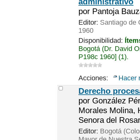
administrativo
por
Pantoja Bauz
Editor:
Santiago de C
1960
Disponibilidad:
Ítem
Bogotá (Dr. David 
P198c 1960] (1).
Acciones:
Hacer 
Derecho procesa
por
González Pér
Morales Molina, 
Senora del Rosar
Editor:
Bogotá (Colo
Mayor de Nuestra Se