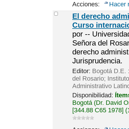
Acciones:
Hacer 
El derecho admi
Curso internaci
por
-- Universid
Señora del Rosari
derecho administr
Jurisprudencia.
Editor:
Bogotá D.E. 
del Rosario; Institu
Administrativo Latin
Disponibilidad:
Ítem
Bogotá (Dr. David 
[344.88 C65 1978] (1