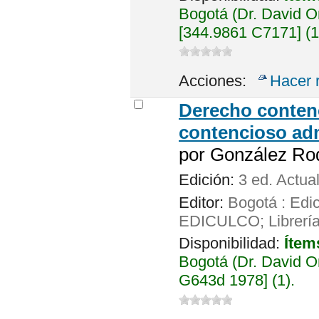
Bogotá (Dr. David 
[344.9861 C7171] (1
Acciones:
Hacer 
Derecho contenc
contencioso adm
por
González Rod
Edición:
3 ed. Actua
Editor:
Bogotá : Edic
EDICULCO; Librería 
Disponibilidad:
Ítem
Bogotá (Dr. David 
G643d 1978] (1).