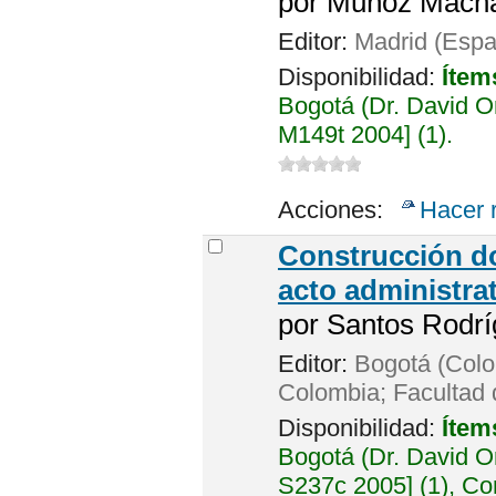
por
Muñoz Macha
Editor:
Madrid (Espa
Disponibilidad:
Ítem
Bogotá (Dr. David 
M149t 2004] (1).
Acciones:
Hacer 
Construcción do
acto administrat
por
Santos Rodrí
Editor:
Bogotá (Colo
Colombia; Facultad
Disponibilidad:
Ítem
Bogotá (Dr. David 
S237c 2005] (1), Con