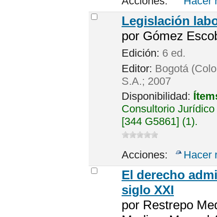
Acciones:
Hacer 
Legislación labo
por
Gómez Escoba
Edición:
6 ed.
Editor:
Bogotá (Colo
S.A.; 2007
Disponibilidad:
Ítem
Consultorio Jurídico
[344 G5861] (1).
Acciones:
Hacer 
El derecho admin
siglo XXI
por
Restrepo Med