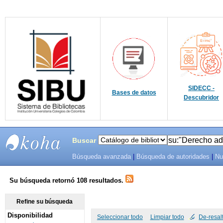
SIDECC -
Bases de datos
Descubridor
Buscar
Búsqueda avanzada
|
Búsqueda de autoridades
|
Nu
SIBU -
SISTEMAS
Su búsqueda retornó 108 resultados.
DE
Refine su búsqueda
Disponibilidad
BIBLIOTECAS
Seleccionar todo
Limpiar todo
De-resal