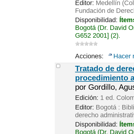
Editor:
Medellín (Col
Fundación de Derech
Disponibilidad:
Ítem
Bogotá (Dr. David 
G652 2001] (2).
Acciones:
Hacer 
Tratado de dere
procedimiento a
por
Gordillo, Agus
Edición:
1 ed. Colo
Editor:
Bogotá : Bibl
derecho administrat
Disponibilidad:
Ítem
Bogotá (Dr. David 