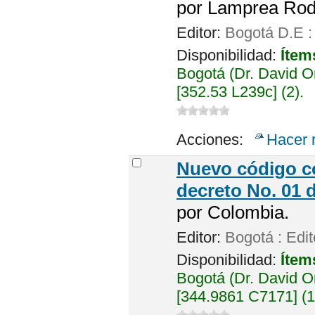
por
Lamprea Rodr
Editor:
Bogotá D.E :
Disponibilidad:
Ítem
Bogotá (Dr. David 
[352.53 L239c] (2).
Acciones:
Hacer 
Nuevo código c
decreto No. 01 
por
Colombia.
Editor:
Bogotá : Edito
Disponibilidad:
Ítem
Bogotá (Dr. David 
[344.9861 C7171] (1