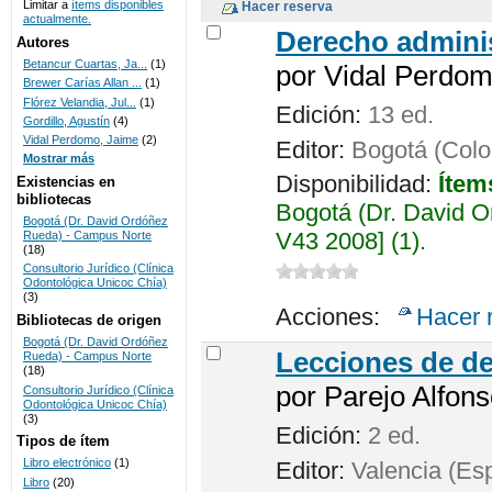
Limitar a
ítems disponibles
actualmente.
UNICOC
Derecho adminis
Autores
Betancur Cuartas, Ja...
(1)
por
Vidal Perdom
Brewer Carías Allan ...
(1)
Flórez Velandia, Jul...
(1)
Edición:
13 ed.
Gordillo, Agustín
(4)
Vidal Perdomo, Jaime
(2)
Editor:
Bogotá (Colo
Mostrar más
Disponibilidad:
Ítem
Existencias en
bibliotecas
Bogotá (Dr. David 
Bogotá (Dr. David Ordóñez
V43 2008] (1).
Rueda) - Campus Norte
(18)
Consultorio Jurídico (Clínica
Odontológica Unicoc Chía)
(3)
Acciones:
Hacer 
Bibliotecas de origen
Bogotá (Dr. David Ordóñez
Lecciones de de
Rueda) - Campus Norte
(18)
por
Parejo Alfons
Consultorio Jurídico (Clínica
Odontológica Unicoc Chía)
(3)
Edición:
2 ed.
Tipos de ítem
Libro electrónico
(1)
Editor:
Valencia (Esp
Libro
(20)