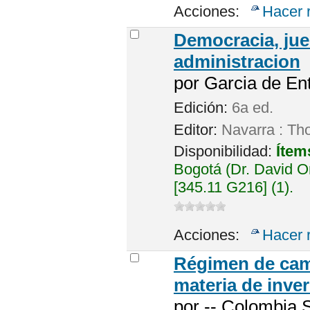
Acciones:
Hacer 
Democracia, jue
administracion
por
Garcia de Ent
Edición:
6a ed.
Editor:
Navarra : Th
Disponibilidad:
Ítem
Bogotá (Dr. David 
[345.11 G216] (1).
Acciones:
Hacer 
Régimen de cam
materia de inve
por
-- Colombia 