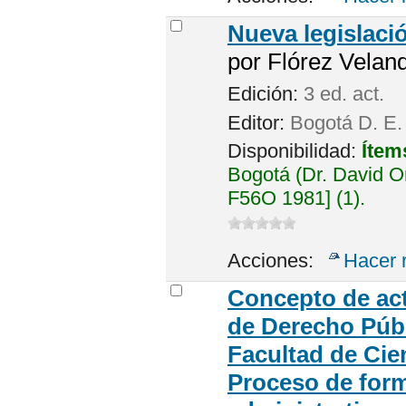
Nueva legislació
por
Flórez Velandi
Edición:
3 ed. act.
Editor:
Bogotá D. E.
Disponibilidad:
Ítem
Bogotá (Dr. David 
F56O 1981] (1).
Acciones:
Hacer 
Concepto de act
de Derecho Públ
Facultad de Cien
Proceso de form