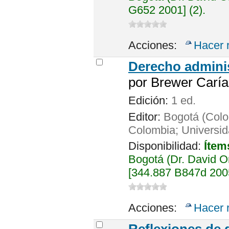
G652 2001] (2).
Acciones:
Hacer 
Derecho adminis
por
Brewer Caría
Edición:
1 ed.
Editor:
Bogotá (Colo
Colombia; Universid
Disponibilidad:
Ítem
Bogotá (Dr. David 
[344.887 B847d 2005
Acciones:
Hacer 
Reflexiones de 