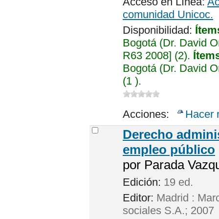
Acceso en Línea:
Ac
comunidad Unicoc.
Disponibilidad:
Ítem
Bogotá (Dr. David 
R63 2008] (2).
Ítems
Bogotá (Dr. David 
(1 ).
Acciones:
Hacer 
Derecho administ
empleo público
por
Parada Vazq
Edición:
19 ed.
Editor:
Madrid : Marc
sociales S.A.; 2007