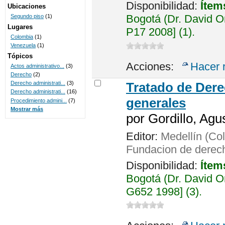
Disponibilidad:
Ítem
Ubicaciones
Bogotá (Dr. David 
Segundo piso
(1)
Lugares
P17 2008] (1).
Colombia
(1)
Venezuela
(1)
Tópicos
Acciones:
Hacer 
Actos administrativo...
(3)
Derecho
(2)
Derecho administrati...
(3)
Tratado de Dere
Derecho administrati...
(16)
generales
Procedimiento admini...
(7)
Mostrar más
por
Gordillo, Agus
Editor:
Medellín (Col
Fundacion de derech
Disponibilidad:
Ítem
Bogotá (Dr. David 
G652 1998] (3).