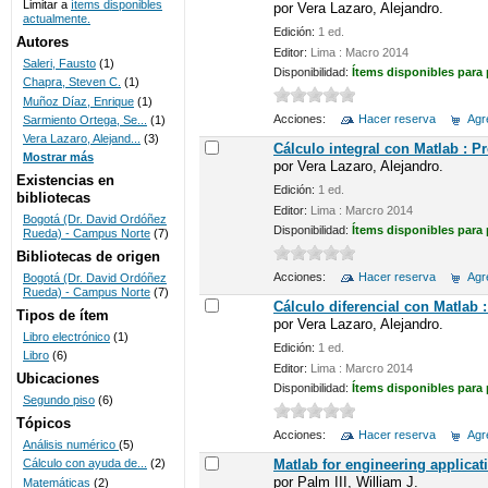
Limitar a
ítems disponibles
por
Vera Lazaro, Alejandro.
actualmente.
UNICOC
Edición:
1 ed.
Autores
Editor:
Lima : Macro 2014
Saleri, Fausto
(1)
Disponibilidad:
Ítems disponibles para
Chapra, Steven C.
(1)
Muñoz Díaz, Enrique
(1)
Acciones:
Hacer reserva
Agre
Sarmiento Ortega, Se...
(1)
Vera Lazaro, Alejand...
(3)
Cálculo integral con Matlab : P
Mostrar más
por
Vera Lazaro, Alejandro.
Existencias en
Edición:
1 ed.
bibliotecas
Editor:
Lima : Marcro 2014
Bogotá (Dr. David Ordóñez
Disponibilidad:
Ítems disponibles para
Rueda) - Campus Norte
(7)
Bibliotecas de origen
Acciones:
Hacer reserva
Agre
Bogotá (Dr. David Ordóñez
Rueda) - Campus Norte
(7)
Cálculo diferencial con Matlab 
Tipos de ítem
por
Vera Lazaro, Alejandro.
Libro electrónico
(1)
Edición:
1 ed.
Libro
(6)
Editor:
Lima : Marcro 2014
Ubicaciones
Disponibilidad:
Ítems disponibles para
Segundo piso
(6)
Tópicos
Acciones:
Hacer reserva
Agre
Análisis numérico
(5)
Matlab for engineering applicat
Cálculo con ayuda de...
(2)
por
Palm III, William J.
Matemáticas
(2)