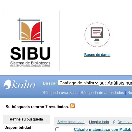
Bases de datos
Buscar
Búsqueda avanzada
|
Búsqueda de autoridades
|
Nu
SIBU -
SISTEMAS
Su búsqueda retornó 7 resultados.
DE
Refine su búsqueda
Seleccionar todo
Limpiar todo
De-resal
Disponibilidad
BIBLIOTECAS
Cálculo matemático con Matlab