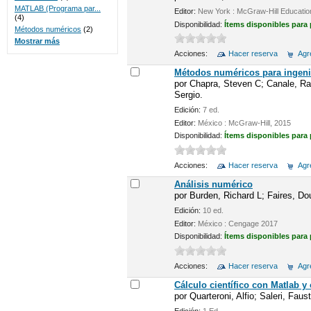
MATLAB (Programa par...
Editor:
New York : McGraw-Hill Educatio
(4)
Disponibilidad:
Ítems disponibles para
Métodos numéricos
(2)
Mostrar más
Acciones:
Hacer reserva
Agre
Métodos numéricos para ingeni
por
Chapra, Steven C; Canale, Ra
Sergio.
Edición:
7 ed.
Editor:
México : McGraw-Hill, 2015
Disponibilidad:
Ítems disponibles para
Acciones:
Hacer reserva
Agre
Análisis numérico
por
Burden, Richard L; Faires, Do
Edición:
10 ed.
Editor:
México : Cengage 2017
Disponibilidad:
Ítems disponibles para
Acciones:
Hacer reserva
Agre
Cálculo científico con Matlab y
por
Quarteroni, Alfio; Saleri, Faus