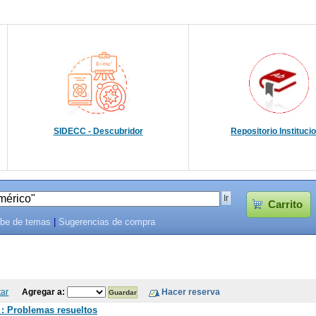
SIDECC - Descubridor
Repositorio Instituci
Carrito
be de temas
|
Sugerencias de compra
tar
Agregar a:
 : Problemas resueltos