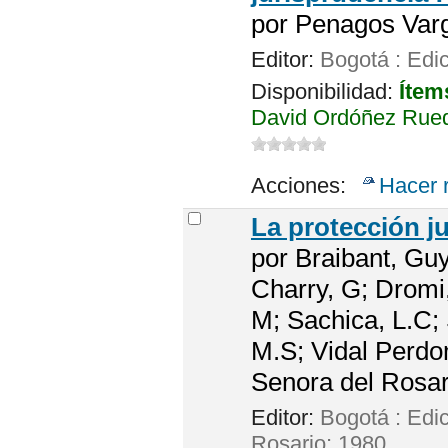
por
Penagos Varg
Editor:
Bogotá : Edic
Disponibilidad:
Ítem
David Ordóñez Rueda
Acciones:
Hacer 
La protección j
por
Braibant, Guy
Charry, G; Dromi
M; Sachica, L.C; 
M.S; Vidal Perdo
Senora del Rosar
Editor:
Bogotá : Edi
Rosario; 1980