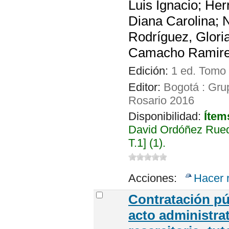
Luis Ignacio; Her
Diana Carolina; 
Rodríguez, Glori
Camacho Ramirez
Edición:
1 ed. Tomo
Editor:
Bogotá : Grup
Rosario 2016
Disponibilidad:
Ítem
David Ordóñez Rued
T.1] (1).
Acciones:
Hacer 
Contratación púb
acto administrat