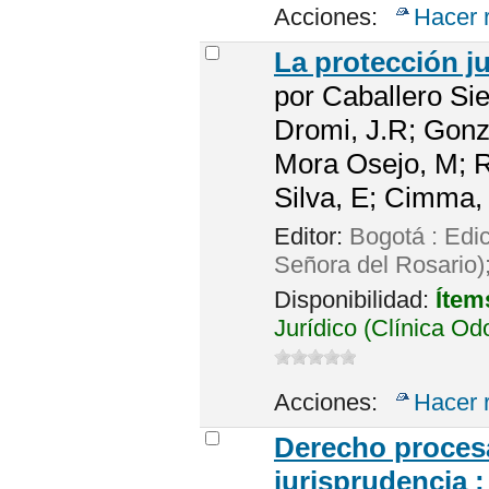
Acciones:
Hacer 
La protección j
por
Caballero Sie
Dromi, J.R; Gonz
Mora Osejo, M; Re
Silva, E; Cimma,
Editor:
Bogotá : Edi
Señora del Rosario)
Disponibilidad:
Ítem
Jurídico (Clínica Od
Acciones:
Hacer 
Derecho procesa
jurisprudencia :