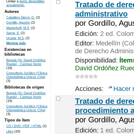
Limitar a
ítems disponibles
Tratado de dere
actualmente.
UNICOC
Autores
administrativo
Caballero Sierra, G.
(2)
por
Gordillo, Agus
Gordillo, Agustín
(2)
Marienhoff, M.S,
(2)
Edición:
2 ed. Colo
Sarria, E.
(2)
Urueta, M.S.
(2)
Editor:
Medellín (Col
Mostrar más
de Derecho Administ
Existencias en
bibliotecas
Disponibilidad:
Ítem
Bogotá (Dr. David Ordóñez
Rueda) - Campus Norte
David Ordóñez Rued
(19)
Consultorio Jurídico (Clínica
Odontológica Unicoc Chía)
(3)
Acciones:
Hacer 
Bibliotecas de origen
Bogotá (Dr. David Ordóñez
Rueda) - Campus Norte
Tratado de dere
(19)
Consultorio Jurídico (Clínica
procedimiento a
Odontológica Unicoc Chía)
(3)
por
Gordillo, Agus
Tipos de ítem
CD / DVD / PDF / HTML
(2)
Edición:
1 ed. Colo
Libro
(20)