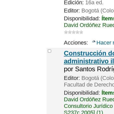
Edición:
16a ed.
Editor:
Bogotá (Colom
Disponibilidad:
Ítem
David Ordóñez Rued
Acciones:
Hacer 
Construcción do
administrativo i
por
Santos Rodrí
Editor:
Bogotá (Colo
Facultad de Derech
Disponibilidad:
Ítem
David Ordóñez Rued
Consultorio Jurídico
S237c 2005] (1).