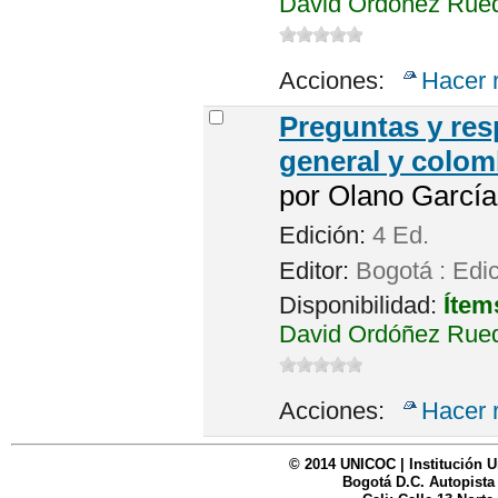
David Ordóñez Rued
Acciones:
Hacer 
Preguntas y res
general y colo
por
Olano García
Edición:
4 Ed.
Editor:
Bogotá : Edic
Disponibilidad:
Ítem
David Ordóñez Rued
Acciones:
Hacer 
© 2014 UNICOC | Institución U
Bogotá D.C. Autopista