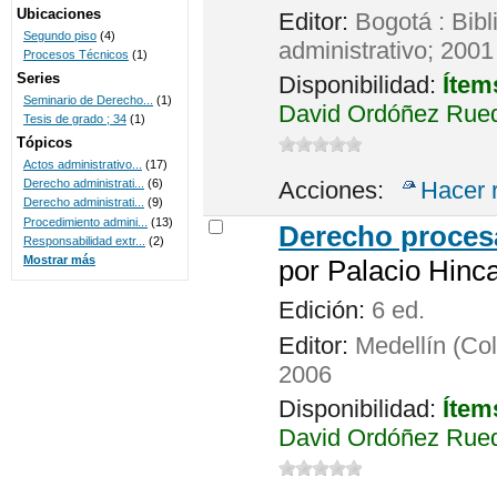
Ubicaciones
Editor:
Bogotá : Bibl
Segundo piso
(4)
administrativo; 2001
Procesos Técnicos
(1)
Series
Disponibilidad:
Ítem
Seminario de Derecho...
(1)
David Ordóñez Rued
Tesis de grado ; 34
(1)
Tópicos
Actos administrativo...
(17)
Acciones:
Hacer 
Derecho administrati...
(6)
Derecho administrati...
(9)
Procedimiento admini...
(13)
Derecho procesa
Responsabilidad extr...
(2)
Mostrar más
por
Palacio Hinca
Edición:
6 ed.
Editor:
Medellín (Col
2006
Disponibilidad:
Ítem
David Ordóñez Rueda