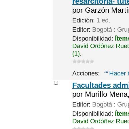
resarcitoria- tu
por
Garzón Martí
Edición:
1 ed.
Editor:
Bogotá : Gru
Disponibilidad:
Ítem
David Ordóñez Rued
(1).
Acciones:
Hacer 
Facultades admi
por
Murillo Mena
Editor:
Bogotá : Grup
Disponibilidad:
Ítem
David Ordóñez Rued