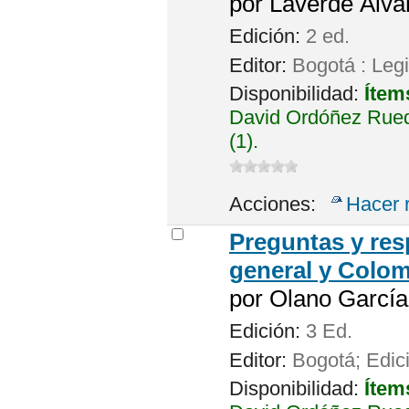
por
Laverde Álva
Edición:
2 ed.
Editor:
Bogotá : Leg
Disponibilidad:
Ítem
David Ordóñez Rued
(1).
Acciones:
Hacer 
Preguntas y res
general y Colo
por
Olano García
Edición:
3 Ed.
Editor:
Bogotá; Edici
Disponibilidad:
Ítem