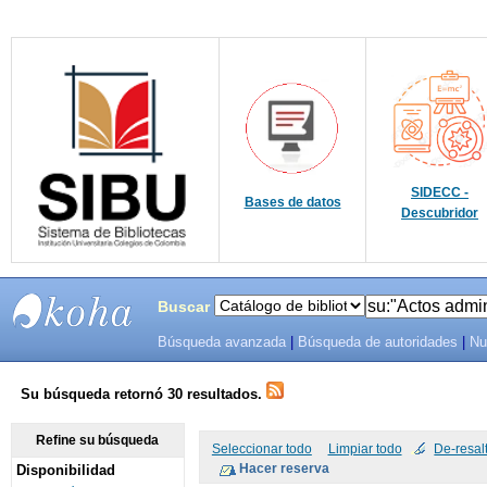
SIDECC -
Bases de datos
Descubridor
Buscar
Búsqueda avanzada
|
Búsqueda de autoridades
|
Nu
SIBU -
SISTEMAS
Su búsqueda retornó 30 resultados.
DE
Refine su búsqueda
Seleccionar todo
Limpiar todo
De-resal
Disponibilidad
BIBLIOTECAS