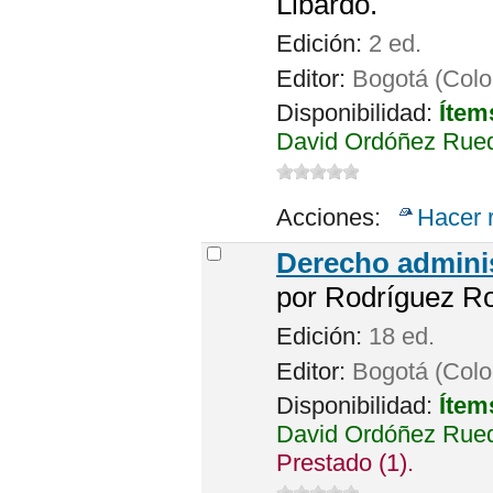
Libardo.
Edición:
2 ed.
Editor:
Bogotá (Colom
Disponibilidad:
Ítem
David Ordóñez Rued
Acciones:
Hacer 
Derecho adminis
por
Rodríguez Ro
Edición:
18 ed.
Editor:
Bogotá (Colom
Disponibilidad:
Ítem
David Ordóñez Rued
Prestado (1).