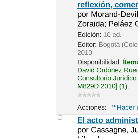
reflexión, comen
por
Morand-Devill
Zoraida; Peláez G
Edición:
10 ed.
Editor:
Bogotá (Colo
2010
Disponibilidad:
Ítem
David Ordóñez Rued
Consultorio Jurídico
M829D 2010] (1).
Acciones:
Hacer 
El acto administ
por
Cassagne, Ju