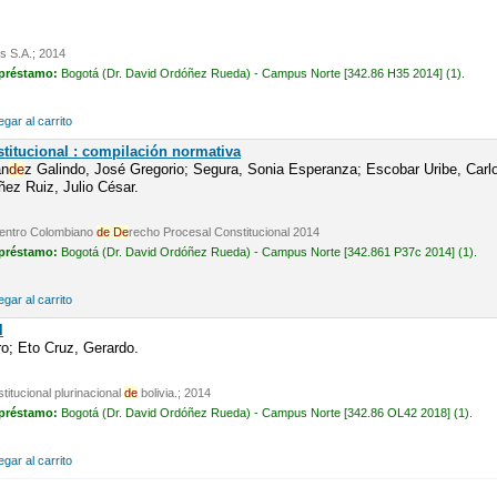
is S.A.; 2014
 préstamo:
Bogotá (Dr. David Ordóñez Rueda) - Campus Norte [342.86 H35 2014] (1).
gar al carrito
titucional : compilación normativa
án
de
z Galindo, José Gregorio; Segura, Sonia Esperanza; Escobar Uribe, Carlo
ez Ruiz, Julio César.
 Centro Colombiano
de
De
recho Procesal Constitucional 2014
 préstamo:
Bogotá (Dr. David Ordóñez Rueda) - Campus Norte [342.861 P37c 2014] (1).
gar al carrito
l
o; Eto Cruz, Gerardo.
titucional plurinacional
de
bolivia.; 2014
 préstamo:
Bogotá (Dr. David Ordóñez Rueda) - Campus Norte [342.86 OL42 2018] (1).
gar al carrito