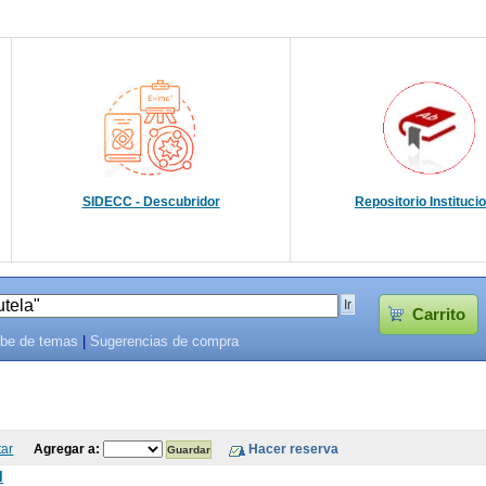
SIDECC - Descubridor
Repositorio Instituci
Carrito
be de temas
|
Sugerencias de compra
tar
Agregar a:
l