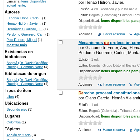
Limitar a
ítems disponibles
por
Henao Hidrón, Javier.
actualmente.
UNICOC
Edición:
4 ed. Revisada y puesta al día.
Autores
Editor:
Bogotá (Colombia) : Editorial Tem
Escobar Uribe, Carlo...
(1)
Disponibilidad:
Ítems disponibles para
Henao Hidrón, Javier...
(1)
Hernández Galindo, J...
(1)
Acciones:
Hacer reserva
Agre
Perdomo Guerrero, Ca...
(1)
Polo Rosero, Miguel
(1)
Mecanismos
de
protección cons
Mostrar más
por
Giacomette Ferrer, Ana; Hern
Existencias en
Perdomo Guerrero, Carlos; Montañ
bibliotecas
Edición:
1 ed.
Bogotá (Dr. David Ordóñez
Editor:
Bogotá : Grupo Editorial Ibañez
Rueda) - Campus Norte
(4)
Disponibilidad:
Ítems disponibles para
Bibliotecas de origen
Bogotá (Dr. David Ordóñez
Rueda) - Campus Norte
(4)
Acciones:
Hacer reserva
Agre
Tipos de ítem
De
recho procesal constituciona
Libro
(4)
por
Olano García, Hernán Alejandr
Ubicaciones
Edición:
1 ed.
Segundo piso
(3)
Editor:
Bogotá (Colombia) : Tribunal Cons
Lugares
Disponibilidad:
Ítems disponibles para
Colombia
(1)
Tópicos
Acciones:
Hacer reserva
Agre
Acción de tutela
(3)