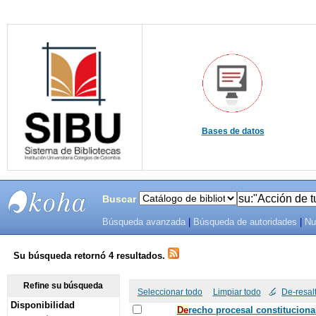
Bases de datos
Buscar
Búsqueda avanzada
|
Búsqueda de autoridades
|
Nu
SIBU -
SISTEMAS
Su búsqueda retornó 4 resultados.
DE
Refine su búsqueda
Seleccionar todo
Limpiar todo
De-resal
Disponibilidad
BIBLIOTECAS
De
recho procesal constituciona