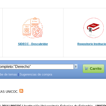
SIDECC - Descubridor
Repositorio Instituci
Carrito
be de temas
|
Sugerencias de compra
TECAS UNICOC.