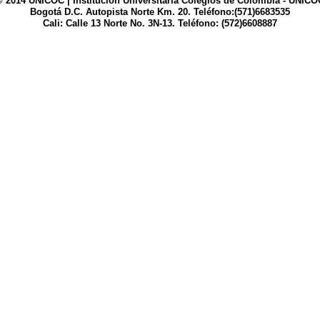
© 2014 UNICOC | Institución Universitaria Colegios de Colombia - UNICO
Bogotá D.C. Autopista Norte Km. 20. Teléfono:(571)6683535
Cali: Calle 13 Norte No. 3N-13. Teléfono: (572)6608887