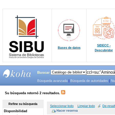
SIDECC -
Bases de datos
Descubridor
Buscar
Búsqueda avanzada
|
Búsqueda de autoridades
|
Nu
SIBU -
SISTEMAS
Su búsqueda retornó 2 resultados.
DE
Refine su búsqueda
Seleccionar todo
Limpiar todo
De-resal
Disponibilidad
BIBLIOTECAS