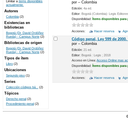
Limitar a
ítems disponibles
por
-- Colombia
actualmente.
UNICOC
Edición:
4a ed.
Autores
Editor:
Bogotá (Colombia): Legis Editore
Colombia
(2)
Disponibilidad:
Ítems disponibles para
Existencias en
bibliotecas
Acciones:
Hacer reserva
Agre
Bogotá (Dr. David Ordóñez
Rueda) - Campus Norte
(2)
Código penal, Ley 599 de 2000.
Bibliotecas de origen
por
-- Colombia
Bogotá (Dr. David Ordóñez
Edición:
21 ed.
Rueda) - Campus Norte
(2)
Editor:
Bogotá : Legis ; 2018
Tipos de ítem
Acceso en Línea:
Acceso Online mas act
Libro
(2)
Disponibilidad:
Ítems disponibles para
Ubicaciones
Segundo piso
(1)
Acciones:
Hacer reserva
Agre
Series
Colección códigos bá...
(2)
Tópicos
Derecho penal
(2)
Procedimiento penal
(2)