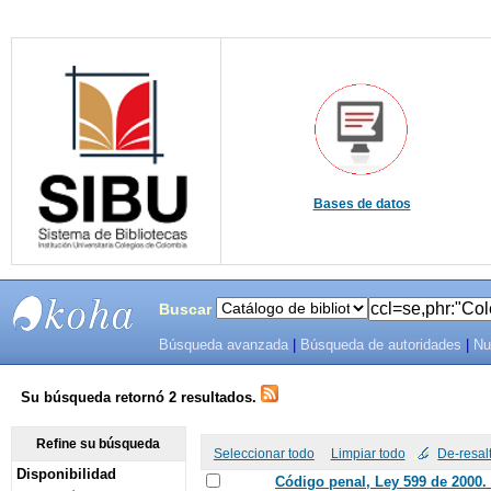
Bases de datos
Buscar
Búsqueda avanzada
|
Búsqueda de autoridades
|
Nu
SIBU -
SISTEMAS
Su búsqueda retornó 2 resultados.
DE
Refine su búsqueda
Seleccionar todo
Limpiar todo
De-resal
Disponibilidad
BIBLIOTECAS
Código penal, Ley 599 de 2000.