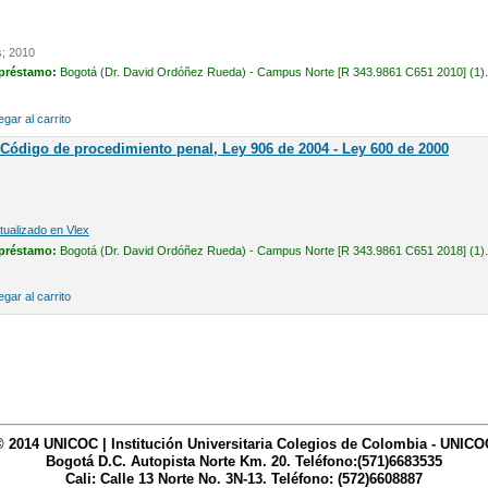
s; 2010
 préstamo:
Bogotá (Dr. David Ordóñez Rueda) - Campus Norte [R 343.9861 C651 2010] (1).
gar al carrito
 Código de procedimiento penal, Ley 906 de 2004 - Ley 600 de 2000
ualizado en Vlex
 préstamo:
Bogotá (Dr. David Ordóñez Rueda) - Campus Norte [R 343.9861 C651 2018] (1).
gar al carrito
© 2014 UNICOC | Institución Universitaria Colegios de Colombia - UNICO
Bogotá D.C. Autopista Norte Km. 20. Teléfono:(571)6683535
Cali: Calle 13 Norte No. 3N-13. Teléfono: (572)6608887