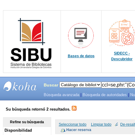
SIDECC -
Bases de datos
Descubridor
Buscar
Búsqueda avanzada
|
Búsqueda de autoridades
|
Nu
SIBU -
SISTEMAS
Su búsqueda retornó 2 resultados.
DE
Refine su búsqueda
Seleccionar todo
Limpiar todo
De-resal
Disponibilidad
BIBLIOTECAS