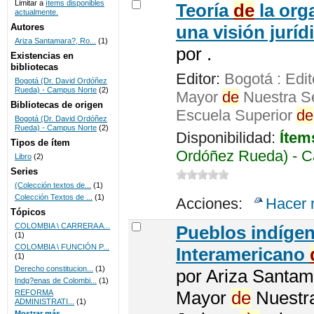
Limitar a
ítems disponibles
Teoría
de
la org
actualmente.
UNICOC
Autores
una visión juríd
Ariza Santamara?, Ro...
(1)
por
.
Existencias en
bibliotecas
Editor:
Bogotá : Edit
Bogotá (Dr. David Ordóñez
Rueda) - Campus Norte
(2)
Mayor
de
Nuestra S
Bibliotecas de origen
Escuela Superior
de
Bogotá (Dr. David Ordóñez
Rueda) - Campus Norte
(2)
Disponibilidad:
Ítem
Tipos de ítem
Ordóñez Rueda) - Ca
Libro
(2)
Series
(Colección textos de...
(1)
Colección Textos de ...
(1)
Acciones:
Hacer 
Tópicos
COLOMBIA \ CARRERA A...
Pueblos indíge
(1)
COLOMBIA \ FUNCIÓN P...
Interamericano
(1)
Derecho constitucion...
(1)
por
Ariza Santam
Indg?enas de Colombi...
(1)
Mayor
de
Nuestr
REFORMA
ADMINISTRATI...
(1)
Mostrar más