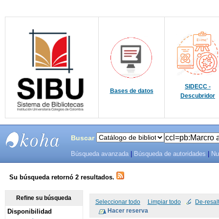
SIDECC -
Bases de datos
Descubridor
Buscar
Búsqueda avanzada
|
Búsqueda de autoridades
|
Nu
SIBU -
SISTEMAS
Su búsqueda retornó 2 resultados.
DE
Refine su búsqueda
Seleccionar todo
Limpiar todo
De-resal
Disponibilidad
BIBLIOTECAS