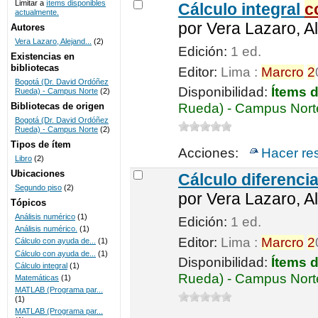
Limitar a
ítems disponibles
Cálculo integral
c
actualmente.
UNICOC
por
Vera Lazaro, Al
Autores
Vera Lazaro, Alejand...
(2)
Edición:
1 ed.
Existencias en
bibliotecas
Editor:
Lima :
Marcro
2
Bogotá (Dr. David Ordóñez
Disponibilidad:
Ítems 
Rueda) - Campus Norte
(2)
Bibliotecas de origen
Rueda) - Campus Nort
Bogotá (Dr. David Ordóñez
Rueda) - Campus Norte
(2)
Tipos de ítem
Acciones:
Hacer re
Libro
(2)
Ubicaciones
Cálculo diferenci
Segundo piso
(2)
por
Vera Lazaro, Al
Tópicos
Análisis numérico
(1)
Edición:
1 ed.
Análisis numérico.
(1)
Editor:
Lima :
Marcro
2
Cálculo con ayuda de...
(1)
Cálculo con ayuda de...
(1)
Disponibilidad:
Ítems 
Cálculo integral
(1)
Rueda) - Campus Nort
Matemáticas
(1)
MATLAB (Programa par...
(1)
MATLAB (Programa par...