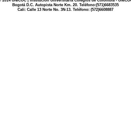
© 2014 UNICOC | Institución Universitaria Colegios de Colombia - UNICO
Bogotá D.C. Autopista Norte Km. 20. Teléfono:(571)6683535
Cali: Calle 13 Norte No. 3N-13. Teléfono: (572)6608887