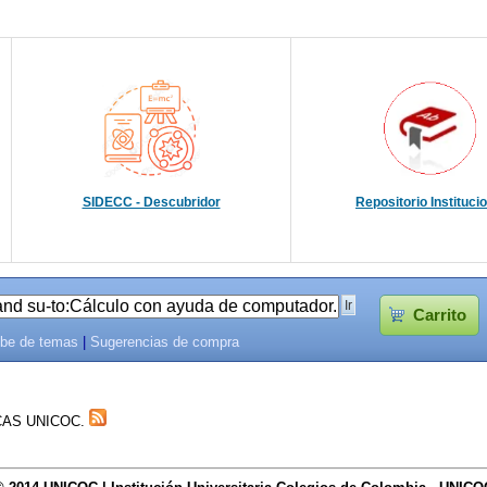
SIDECC - Descubridor
Repositorio Instituci
Carrito
be de temas
|
Sugerencias de compra
TECAS UNICOC.