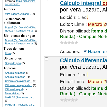
Limitar a
ítems disponibles
Cálculo integral
c
actualmente.
UNICOC
por
Vera Lazaro, Al
Autores
Vera Lazaro, Alejand...
(2)
Edición:
1 ed
.
Existencias en
bibliotecas
Editor:
Lima :
Marcro
2
Bogotá (Dr. David Ordóñez
Disponibilidad:
Ítems 
Rueda) - Campus Norte
(2)
Bibliotecas de origen
Rueda) - Campus Nort
Bogotá (Dr. David Ordóñez
Rueda) - Campus Norte
(2)
Tipos de ítem
Acciones:
Hacer re
Libro
(2)
Ubicaciones
Cálculo diferenci
Segundo piso
(2)
por
Vera Lazaro, Al
Tópicos
Análisis numérico
(1)
Edición:
1 ed
.
Análisis numérico.
(1)
Editor:
Lima :
Marcro
2
Cálculo con ayuda de...
(1)
Cálculo con ayuda de...
(1)
Disponibilidad:
Ítems 
Cálculo integral
(1)
Rueda) - Campus Nort
Matemáticas
(1)
MATLAB (Programa par...
(1)
MATLAB (Programa par...