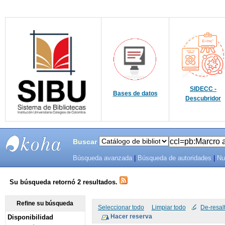
SIDECC -
Bases de datos
Descubridor
Buscar
Búsqueda avanzada
|
Búsqueda de autoridades
|
Nu
SIBU -
SISTEMAS
Su búsqueda retornó 2 resultados.
DE
Refine su búsqueda
Seleccionar todo
Limpiar todo
De-resal
Disponibilidad
BIBLIOTECAS